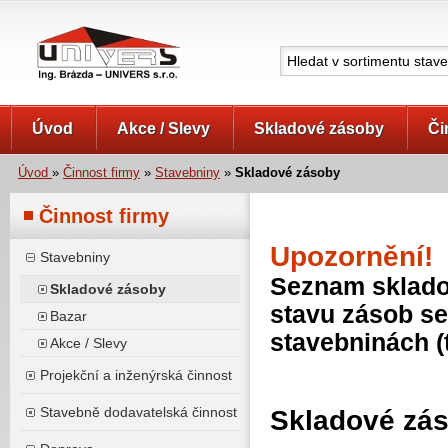
UNIVERS s.r.o.
Úvod
Akce / Slevy
Skladové zásoby
Či
Úvod
»
Činnost firmy
»
Stavebniny
»
Skladové zásoby
Činnost firmy
Upozornění!
Stavebniny
Seznam skladov
Skladové zásoby
stavu zásob se
Bazar
stavebninách (
Akce / Slevy
Projekční a inženýrská činnost
Stavebně dodavatelská činnost
Skladové zá