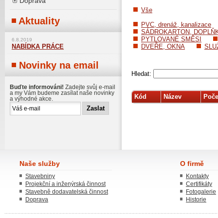
Doprava
Vše
Aktuality
PVC, drenáž, kanalizace
SÁDROKARTON, DOPLŇ
PYTLOVANÉ SMĚSI
6.8.2019
DVEŘE, OKNA
SLU
NABÍDKA PRÁCE
Novinky na email
Hledat:
Buďte informováni!
Zadejte svůj e-mail
a my Vám budeme zasílat naše novinky
Kód
Název
Poče
a výhodné akce.
Naše služby
O firmě
Stavebniny
Kontakty
Projekční a inženýrská činnost
Certifikáty
Stavebně dodavatelská činnost
Fotogalerie
Doprava
Historie