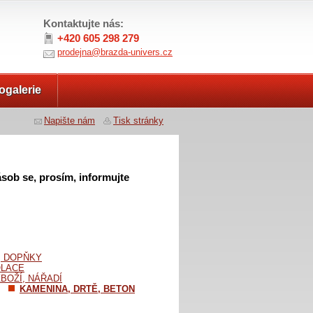
Kontaktujte nás:
+420 605 298 279
prodejna@brazda-univers.cz
ogalerie
Napište nám
Tisk stránky
sob se, prosím, informujte
, DOPŇKY
OLACE
BOŽÍ, NÁŘADÍ
KAMENINA, DRTĚ, BETON