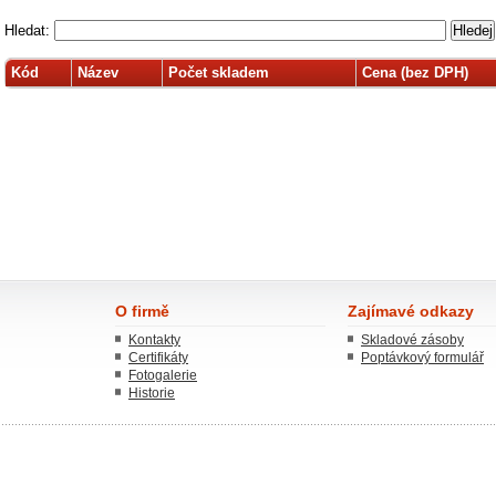
Hledat:
Kód
Název
Počet skladem
Cena (bez DPH)
O firmě
Zajímavé odkazy
Kontakty
Skladové zásoby
Certifikáty
Poptávkový formulář
Fotogalerie
Historie