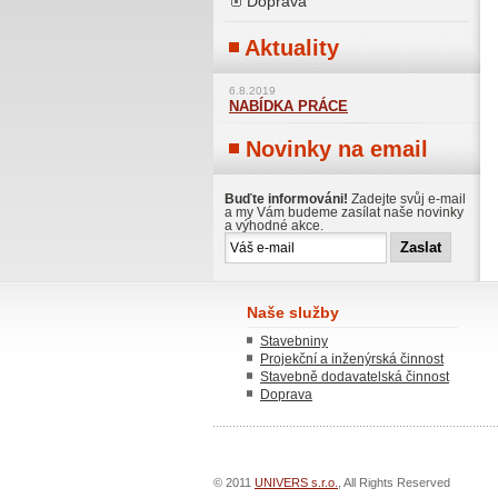
Doprava
Aktuality
6.8.2019
NABÍDKA PRÁCE
Novinky na email
Buďte informováni!
Zadejte svůj e-mail
a my Vám budeme zasílat naše novinky
a výhodné akce.
Naše služby
Stavebniny
Projekční a inženýrská činnost
Stavebně dodavatelská činnost
Doprava
© 2011
UNIVERS s.r.o.
, All Rights Reserved