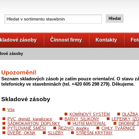
kladové zásoby
Činnost firmy
Kontakty
Fot
dové zásoby
Upozornění!
Seznam skladových zásob je zatím pouze orientační. O stavu zá
telefonicky ve stavebninách (tel. +420 605 298 279). Děkujeme.
Skladové zásoby
Vše
KOMÍNOVÝ SYSTÉM
DLAŽBA
PVC, drenáž, kanalizace
BARVY, SILIKONY
LEPENKY, IZ
SÁDROKARTON, DOPLŇKY
HUTNÍ MATERIÁL
DROBNÉ Z
PYTLOVANÉ SMĚSI
ŘEZIVO, dopňky
CIHLY, TVÁRNICE
DVEŘE, OKNA
SLUŽBY
STŘEŠNÍ KRYTINY