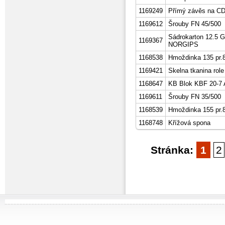
1169249
Přímý závěs na C
1169612
Šrouby FN 45/500
Sádrokarton 12.5 G
1169367
NORGIPS
1168538
Hmoždinka 135 pr.8
1169421
Skelna tkanina role
1168647
KB Blok KBF 20-7 A
1169611
Šrouby FN 35/500
1168539
Hmoždinka 155 pr.8
1168748
Křížová spona
Stránka:
1
2