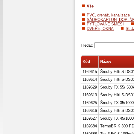
Vše
PVC, drenáž, kanalizace
SÁDROKARTON, DOPLŇ
PYTLOVANÉ SMĚSI
DVEŘE, OKNA
SLU
Hledat:
Kód
Název
1169615
Šrouby Hilti S-DS
1169614
Šrouby Hilti S-DS
1169629
Šrouby TX 55/ 500
1169613
Šrouby Hilti S-DS
1169625
Šrouby TX 35/1000
1169616
Šrouby Hilti S-DS
1169627
Šrouby TX 45/1000
1169684
TermoBRIK 300 PD
1169688
Tex 3,5/9,5 100ks/