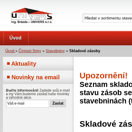
UNIVERS s.r.o.
Úvod
Úvod
»
Činnost firmy
»
Stavebniny
»
Skladové zásoby
Aktuality
Upozornění!
Novinky na email
Seznam skladov
Buďte informováni!
Zadejte svůj e-mail
stavu zásob se
a my Vám budeme zasílat naše novinky
a výhodné akce.
stavebninách (
Skladové zá