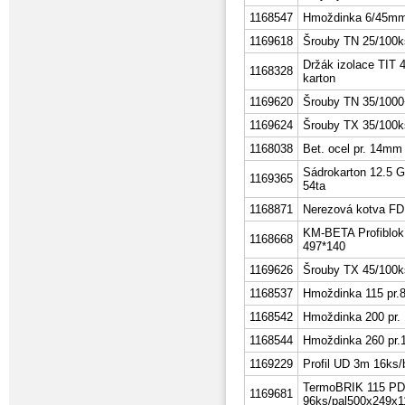
1168547
Hmoždinka 6/45mm
1169618
Šrouby TN 25/100k
Držák izolace TIT
1168328
karton
1169620
Šrouby TN 35/1000+b
1169624
Šrouby TX 35/100k
1168038
Bet. ocel pr. 14mm
Sádrokarton 12.5
1169365
54ta
1168871
Nerezová kotva FD
KM-BETA Profiblok
1168668
497*140
1169626
Šrouby TX 45/100k
1168537
Hmoždinka 115 pr.8
1168542
Hmoždinka 200 pr. 
1168544
Hmoždinka 260 pr.1
1169229
Profil UD 3m 16ks/
TermoBRIK 115 PD
1169681
96ks/pal500x249x1