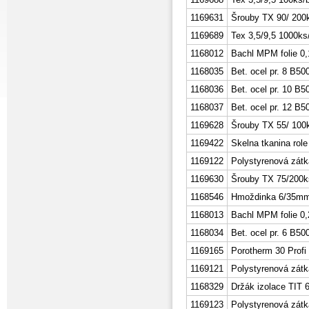
1169631
Šrouby TX 90/ 200
1169689
Tex 3,5/9,5 1000ks
1168012
Bachl MPM folie 
1168035
Bet. ocel pr. 8 B5
1168036
Bet. ocel pr. 10 B
1168037
Bet. ocel pr. 12 B
1169628
Šrouby TX 55/ 100
1169422
Skelna tkanina role
1169122
Polystyrenová zátk
1169630
Šrouby TX 75/200k
1168546
Hmoždinka 6/35mm
1168013
Bachl MPM folie 
1168034
Bet. ocel pr. 6 B5
1169165
Porotherm 30 Profi
1169121
Polystyrenová zátk
1168329
Držák izolace TIT 
1169123
Polystyrenová zát