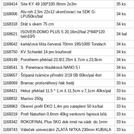
1169414
Site KY 49 100*100 /8mm 2x3m
35 ks
Alu roh 2,5m 22x12 ukončovací na SDK G-
1168006
34 ks
LPU50ks/bal
1168318
Drát s okem 75 cm
34 ks
ISOVER-DOMO PLUS 5 20,16m2/bal 2*840*120
1168621
34 bal
twin10/5
1168642
kartáčová lišta červená 70mm 195/1000 Tondach
34 ks
1168750
KV Schiedel 14 pro kouřovod
34 ks
1169149
Porotherm překlad 23.8/2.25m š.7cm v.23,8cm
34 ks
1169541
S. Penetrace hloubková NANO 5 l
34 ks
1169657
Štípaná tvárnice přírodní 2/19 5B 60ks/pal 4str
34 ks
1168069
Bramac protisněhový hák šedý
33 ks
1168421
Heluz překlad 11,5 * 1,m š.11,5cm v.7,1cm 40ks/pal
33 ks
1168832
Mazivo 250g
33 ks
1168963
Okenní profil EKO 1,4m pro zateplení 50 ks/bal
33 ks
1169219
Profi Naturfein 0,6mm 40kg venkovní fajnová bílá
33 ks
1169342
ROKOFINAL Plus 5KG dok.tmel na sádr. do 1mm
33 ks
1169743
Váleček univerzální ZLATÁ NITKA 230mm KUBALA
33 ks