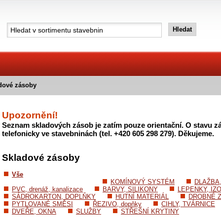
dové zásoby
Upozornění!
Seznam skladových zásob je zatím pouze orientační. O stavu zá
telefonicky ve stavebninách (tel. +420 605 298 279). Děkujeme.
Skladové zásoby
Vše
KOMÍNOVÝ SYSTÉM
DLAŽBA
PVC, drenáž, kanalizace
BARVY, SILIKONY
LEPENKY, IZ
SÁDROKARTON, DOPLŇKY
HUTNÍ MATERIÁL
DROBNÉ Z
PYTLOVANÉ SMĚSI
ŘEZIVO, dopňky
CIHLY, TVÁRNICE
DVEŘE, OKNA
SLUŽBY
STŘEŠNÍ KRYTINY