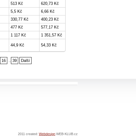
513 Kč
620,73 Kč
5,5 Kč
6,66 Kč
330,77 Kč
400,23 Kč
477 Kč
577,17 Kč
1 117 Kč
1 351,57 Kč
44,9 Kč
54,33 Kč
16
..
39
Další
2011 created:
Webdesign
WEB-KLUB.cz