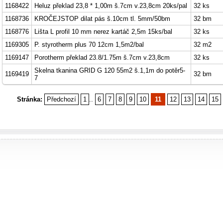
1168422
Heluz překlad 23,8 * 1,00m š.7cm v.23,8cm 20ks/pal
32 ks
1168736
KROČEJSTOP dilat pás š.10cm tl. 5mm/50bm
32 bm
1168776
Lišta L profil 10 mm nerez kartáč 2,5m 15ks/bal
32 ks
1169305
P. styrotherm plus 70 12cm 1,5m2/bal
32 m2
1169147
Porotherm překlad 23.8/1.75m š.7cm v.23,8cm
32 ks
Skelna tkanina GRID G 120 55m2 š.1,1m do potěr5-
1169419
32 bm
7
Stránka:
Předchozí
1
..
6
7
8
9
10
11
12
13
14
15