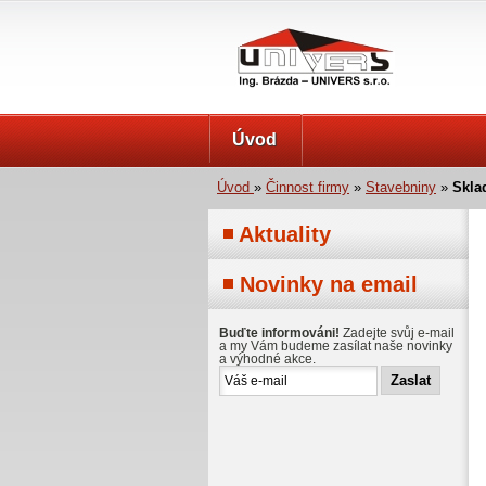
UNIVERS s.r.o.
Úvod
Úvod
»
Činnost firmy
»
Stavebniny
»
Skla
Aktuality
Novinky na email
Buďte informováni!
Zadejte svůj e-mail
a my Vám budeme zasílat naše novinky
a výhodné akce.