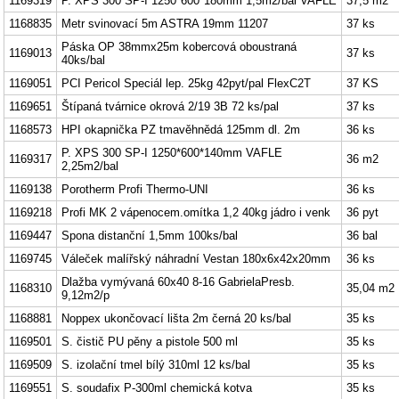
1169319
P. XPS 300 SP-I 1250*600*180mm 1,5m2/bal VAFLE
37,5 m2
1168835
Metr svinovací 5m ASTRA 19mm 11207
37 ks
Páska OP 38mmx25m kobercová oboustraná
1169013
37 ks
40ks/bal
1169051
PCI Pericol Speciál lep. 25kg 42pyt/pal FlexC2T
37 KS
1169651
Štípaná tvárnice okrová 2/19 3B 72 ks/pal
37 ks
1168573
HPI okapnička PZ tmavěhnědá 125mm dl. 2m
36 ks
P. XPS 300 SP-I 1250*600*140mm VAFLE
1169317
36 m2
2,25m2/bal
1169138
Porotherm Profi Thermo-UNI
36 ks
1169218
Profi MK 2 vápenocem.omítka 1,2 40kg jádro i venk
36 pyt
1169447
Spona distanční 1,5mm 100ks/bal
36 bal
1169745
Váleček malířský náhradní Vestan 180x6x42x20mm
36 ks
Dlažba vymývaná 60x40 8-16 GabrielaPresb.
1168310
35,04 m2
9,12m2/p
1168881
Noppex ukončovací lišta 2m černá 20 ks/bal
35 ks
1169501
S. čistič PU pěny a pistole 500 ml
35 ks
1169509
S. izolační tmel bílý 310ml 12 ks/bal
35 ks
1169551
S. soudafix P-300ml chemická kotva
35 ks