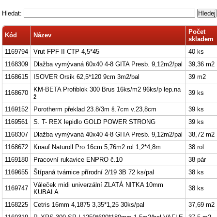
Hledat:
Počet
Kód
Název
skladem
1169794
Vrut FPF II CTP 4,5*45
40 ks
1168309
Dlažba vymývaná 60x40 4-8 GITA Presb. 9,12m2/pal
39,36 m2
1168615
ISOVER Orsik 62,5*120 9cm 3m2/bal
39 m2
KM-BETA Profiblok 300 Brus 16ks/m2 96ks/p lep.na
1168670
39 ks
ž
1169152
Porotherm překlad 23.8/3m š.7cm v.23,8cm
39 ks
1169561
S. T- REX lepidlo GOLD POWER STRONG
39 ks
1168307
Dlažba vymývaná 40x40 4-8 GITA Presb. 9,12m2/pal
38,72 m2
1168672
Knauf Naturoll Pro 16cm 5,76m2 rol 1,2*4,8m
38 rol
1169180
Pracovní rukavice ENPRO č.10
38 pár
1169655
Štípaná tvárnice přírodní 2/19 3B 72 ks/pal
38 ks
Váleček midi univerzální ZLATÁ NITKA 10mm
1169747
38 ks
KUBALA
1168225
Cetris 16mm 4,1875 3,35*1,25 30ks/pal
37,69 m2