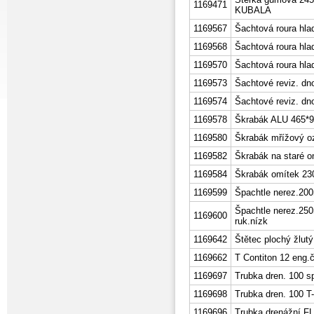
1169471
KUBALA
1169567
Šachtová roura hla
1169568
Šachtová roura hla
1169570
Šachtová roura hla
1169573
Šachtové reviz. dn
1169574
Šachtové reviz. dn
1169578
Škrabák ALU 465*9
1169580
Škrabák mřížový o
1169582
Škrabák na staré 
1169584
Škrabák omítek 230
1169599
Špachtle nerez.20
Špachtle nerez.25
1169600
ruk.nízk
1169642
Štětec plochý žlut
1169662
T Contiton 12 eng.č
1169697
Trubka dren. 100 s
1169698
Trubka dren. 100 T
1169696
Trubka drenážní 