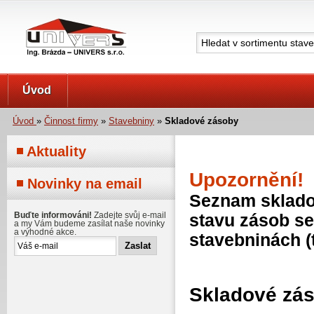
UNIVERS s.r.o.
Úvod
Úvod
»
Činnost firmy
»
Stavebniny
»
Skladové zásoby
Aktuality
Upozornění!
Novinky na email
Seznam skladov
Buďte informováni!
Zadejte svůj e-mail
stavu zásob se
a my Vám budeme zasílat naše novinky
a výhodné akce.
stavebninách (
Skladové zá