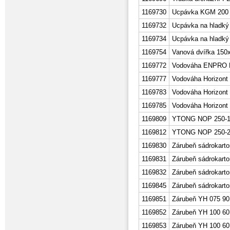
1169730
Ucpávka KGM 200
1169732
Ucpávka na hladk
1169734
Ucpávka na hladk
1169754
Vanová dvířka 150
1169772
Vodováha ENPRO 
1169777
Vodováha Horizont 
1169783
Vodováha Horizont
1169785
Vodováha Horizont
1169809
YTONG NOP 250-1
1169812
YTONG NOP 250-2
1169830
Zárubeň sádrokarto
1169831
Zárubeň sádrokarto
1169832
Zárubeň sádrokarto
1169845
Zárubeň sádrokarto
1169851
Zárubeň YH 075 90
1169852
Zárubeň YH 100 60
1169853
Zárubeň YH 100 60