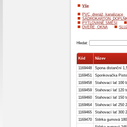
Vše
PVC, drenáž, kanalizace
SÁDROKARTON, DOPLŇ
PYTLOVANÉ SMĚSI
DVEŘE, OKNA
SLU
Hledat:
Kód
Název
1169448
Spona distanční 1,
1169451
Sponkovačka Pisto
1169458
Stahovací lať 100 b
1169459
Stahovací lať 120 t
1169460
Stahovací lať 150 t
1169464
Stahovací lať 250 2
1169465
Stahovací lať 300 2
1169470
Stěrka gumová 18
Stěrka gumová 245