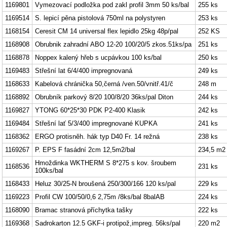
1169801
Vymezovací podložka pod zakl profil 3mm 50 ks/bal
255 ks
1169514
S. lepicí pěna pistolová 750ml na polystyren
253 ks
1168154
Ceresit CM 14 universal flex lepidlo 25kg 48p/pal
252 KS
1168908
Obrubnik zahradní ABO 12-20 100/20/5 zkos.51ks/pa
251 ks
1168878
Noppex kalený hřeb s ucpávkou 100 ks/bal
250 ks
1169483
Střešní lat 6/4/400 impregnovaná
249 ks
1168633
Kabelová chránička 50,černá /ven.50/vnitř.41/č
248 m
1168892
Obrubník parkový 8/20 100/8/20 36ks/pal Diton
244 ks
1169827
YTONG 60*25*30 PDK P2-400 Klasik
242 ks
1169484
Střešní lať 5/3/400 impregnované KUPKA
241 ks
1168362
ERGO protisněh. hák typ D40 Fr. 14 režná
238 ks
1169267
P. EPS F fasádní 2cm 12,5m2/bal
234,5 m2
Hmoždinka WKTHERM S 8*275 s kov. šroubem
1168536
231 ks
100ks/bal
1168433
Heluz 30/25-N broušená 250/300/166 120 ks/pal
229 ks
1169223
Profil CW 100/50/0,6 2,75m /8ks/bal 8balAB
224 ks
1168090
Bramac stranová příchytka tašky
222 ks
1169368
Sadrokarton 12.5 GKF-i protipož,impreg. 56ks/pal
220 m2