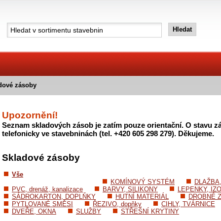
dové zásoby
Upozornění!
Seznam skladových zásob je zatím pouze orientační. O stavu zá
telefonicky ve stavebninách (tel. +420 605 298 279). Děkujeme.
Skladové zásoby
Vše
KOMÍNOVÝ SYSTÉM
DLAŽBA
PVC, drenáž, kanalizace
BARVY, SILIKONY
LEPENKY, IZ
SÁDROKARTON, DOPLŇKY
HUTNÍ MATERIÁL
DROBNÉ Z
PYTLOVANÉ SMĚSI
ŘEZIVO, dopňky
CIHLY, TVÁRNICE
DVEŘE, OKNA
SLUŽBY
STŘEŠNÍ KRYTINY