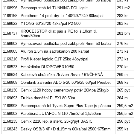
1169803
Vymezovací podložka pod zakl.profil 5mm 50 ks/ba
295 ks
1168996
Paropropustná fol TUNNING FOL igelit
291 m2
1169158
Porotherm 14 profi dry fix 140*497*249 80ks/pal
283 ks
1169822
YTONG 60*25*20 42ks/pal P2-500
283 ks
KROČEJSTOP dilat pás s PE fol š.10cm tl.
1168737
281 bm
5mm/50bm
1169802
Vymezovací podložka pod zakl.profil 4mm 50 ks/bal
276 ks
1168005
Alu roh 2,5m na sádrokarton 200 ks/bal
273 ks
1169216
Profi Kleber lepidlo C1T 25kg 48pyt/pal
272 ks
1168523
Hmoždinka DUOPOWER10*50
270 ks
1168634
Kabelová chránička 75 /ven.75/vnitř.61/ČERNÁ
269 m
1168909
Obrubnik zahradní ABO 5-20 50/5/25 68/pal Presbet
269 ks
1168130
Cemix 1120 hobby cementový potěr 20Mpa 25kg/p
265 pyt
1169693
Trubka drenážní FLEXI 80 50m
264 m
1168998
Paropropustná fol Tyvek Supro Plus Tape (s páskou
259,5 m2
1169002
Parotěsná JUTAFOL N 110 75m2/rol 1,5/50bm
256,5 m2
1168135
Cemix 2210 lep. a stěrk. 25kg/pyt BASIC
256 pyt
1168243
Desky OSB/3 4P+D tl.15mm 60ks/pal 2500*675mm
255 ks