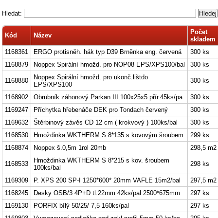
Hledat:
Počet
Kód
Název
skladem
1168361
ERGO protisněh. hák typ D39 Brněnka eng. červená
300 ks
1168879
Noppex Spirální hmožd. pro NOP08 EPS/XPS100/bal
300 ks
Noppex Spirální hmožd. pro ukonč.lištdo
1168880
300 ks
EPS/XPS100
1168902
Obrubník záhonový Parkan III 100x25x5 přír.45ks/pa
300 ks
1169247
Příchytka hřebenáče DEK pro Tondach červený
300 ks
1169632
Štěrbinový závěs CD 12 cm ( krokvový ) 100ks/bal
300 ks
1168530
Hmoždinka WKTHERM S 8*135 s kovovým šroubem
299 ks
1168874
Noppex š.0,5m 1rol 20mb
298,5 m2
Hmoždinka WKTHERM S 8*215 s kov. šroubem
1168533
298 ks
100ks/bal
1169309
P. XPS 200 SP-I 1250*600* 20mm VAFLE 15m2/bal
297,5 m2
1168245
Desky OSB/3 4P+D tl.22mm 42ks/pal 2500*675mm
297 ks
1169130
PORFIX bílý 50/25/ 7,5 160ks/pal
297 ks