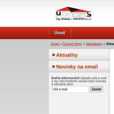
UNIVERS s.r.o.
Úvod
Úvod
»
Činnost firmy
»
Stavebniny
»
Skla
Aktuality
Novinky na email
Buďte informováni!
Zadejte svůj e-mail
a my Vám budeme zasílat naše novinky
a výhodné akce.