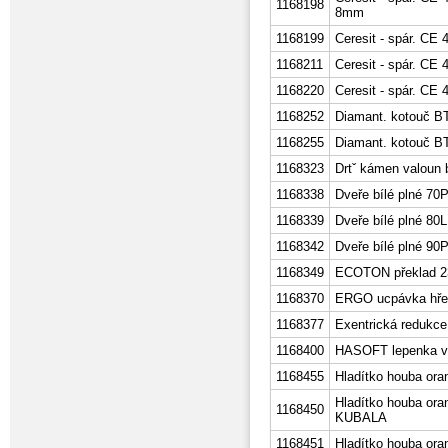
1168198
8mm
1168199
Ceresit - spár. CE
1168211
Ceresit - spár. CE 
1168220
Ceresit - spár. CE 4
1168252
Diamant. kotouč BT
1168255
Diamant. kotouč B
1168323
Drtˇ kámen valoun 
1168338
Dveře bílé plné 70
1168339
Dveře bílé plné 80L
1168342
Dveře bílé plné 90
1168349
ECOTON překlad 2
1168370
ERGO ucpávka hře
1168377
Exentrická redukce
1168400
HASOFT lepenka v 
1168455
Hladítko houba or
Hladítko houba ora
1168450
KUBALA
1168451
Hladítko houba ora