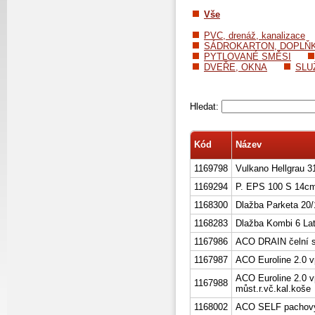
Vše
PVC, drenáž, kanalizace
SÁDROKARTON, DOPLŇ
PYTLOVANÉ SMĚSI
DVEŘE, OKNA
SLU
Hledat:
Kód
Název
1169798
Vulkano Hellgrau 3
1169294
P. EPS 100 S 14cm
1168300
Dlažba Parketa 20/
1168283
Dlažba Kombi 6 Lat
1167986
ACO DRAIN čelní s
1167987
ACO Euroline 2.0 vp
ACO Euroline 2.0 
1167988
můst.r.vč.kal.koše
1168002
ACO SELF pachový 