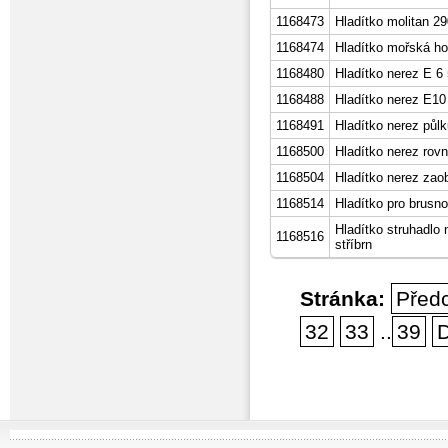
1168473
Hladítko molitan 
1168474
Hladítko mořská 
1168480
Hladítko nerez E 6
1168488
Hladítko nerez E10
1168491
Hladítko nerez pů
1168500
Hladítko nerez ro
1168504
Hladítko nerez z
1168514
Hladítko pro brusn
Hladítko struhadl
1168516
stříbrn
Stránka:
Před
32
33
..
39
D