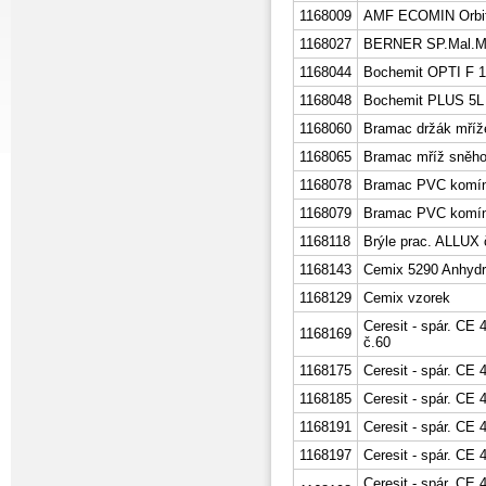
1168009
AMF ECOMIN Orbit
1168027
BERNER SP.Mal.M
1168044
Bochemit OPTI F 1
1168048
Bochemit PLUS 5L
1168060
Bramac držák mříž
1168065
Bramac mříž sněh
1168078
Bramac PVC komíne
1168079
Bramac PVC komíne
1168118
Brýle prac. ALLUX 
1168143
Cemix 5290 Anhydri
1168129
Cemix vzorek
Ceresit - spár. C
1168169
č.60
1168175
Ceresit - spár. CE
1168185
Ceresit - spár. CE
1168191
Ceresit - spár. CE 
1168197
Ceresit - spár. CE
Ceresit - spár. CE 