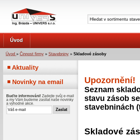
UNIVERS s.r.o.
Úvod
Úvod
»
Činnost firmy
»
Stavebniny
»
Skladové zásoby
Aktuality
Upozornění!
Novinky na email
Seznam skladov
Buďte informováni!
Zadejte svůj e-mail
stavu zásob se
a my Vám budeme zasílat naše novinky
a výhodné akce.
stavebninách (
Skladové zá