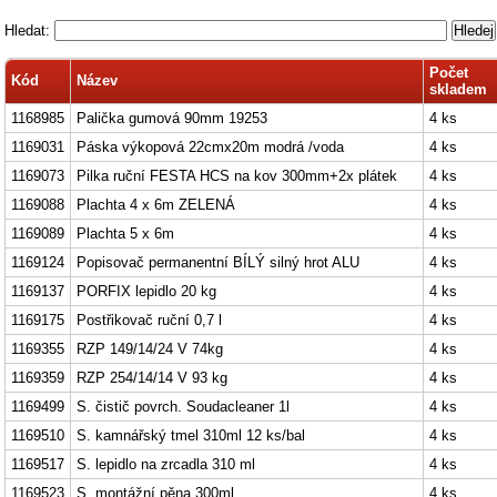
Hledat:
Počet
Kód
Název
skladem
1168985
Palička gumová 90mm 19253
4 ks
1169031
Páska výkopová 22cmx20m modrá /voda
4 ks
1169073
Pilka ruční FESTA HCS na kov 300mm+2x plátek
4 ks
1169088
Plachta 4 x 6m ZELENÁ
4 ks
1169089
Plachta 5 x 6m
4 ks
1169124
Popisovač permanentní BÍLÝ silný hrot ALU
4 ks
1169137
PORFIX lepidlo 20 kg
4 ks
1169175
Postřikovač ruční 0,7 l
4 ks
1169355
RZP 149/14/24 V 74kg
4 ks
1169359
RZP 254/14/14 V 93 kg
4 ks
1169499
S. čistič povrch. Soudacleaner 1l
4 ks
1169510
S. kamnářský tmel 310ml 12 ks/bal
4 ks
1169517
S. lepidlo na zrcadla 310 ml
4 ks
1169523
S. montážní pěna 300ml
4 ks