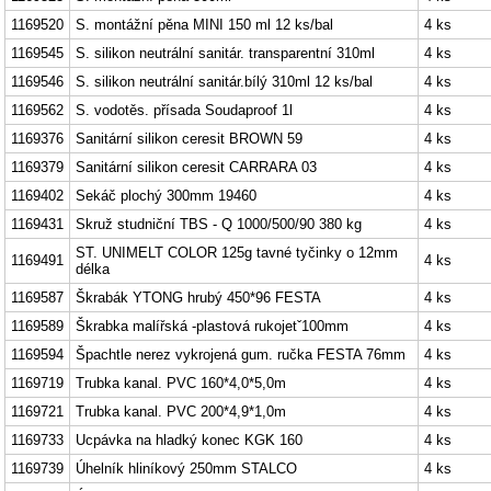
1169520
S. montážní pěna MINI 150 ml 12 ks/bal
4 ks
1169545
S. silikon neutrální sanitár. transparentní 310ml
4 ks
1169546
S. silikon neutrální sanitár.bílý 310ml 12 ks/bal
4 ks
1169562
S. vodotěs. přísada Soudaproof 1l
4 ks
1169376
Sanitární silikon ceresit BROWN 59
4 ks
1169379
Sanitární silikon ceresit CARRARA 03
4 ks
1169402
Sekáč plochý 300mm 19460
4 ks
1169431
Skruž studniční TBS - Q 1000/500/90 380 kg
4 ks
ST. UNIMELT COLOR 125g tavné tyčinky o 12mm
1169491
4 ks
délka
1169587
Škrabák YTONG hrubý 450*96 FESTA
4 ks
1169589
Škrabka malířská -plastová rukojetˇ100mm
4 ks
1169594
Špachtle nerez vykrojená gum. ručka FESTA 76mm
4 ks
1169719
Trubka kanal. PVC 160*4,0*5,0m
4 ks
1169721
Trubka kanal. PVC 200*4,9*1,0m
4 ks
1169733
Ucpávka na hladký konec KGK 160
4 ks
1169739
Úhelník hliníkový 250mm STALCO
4 ks