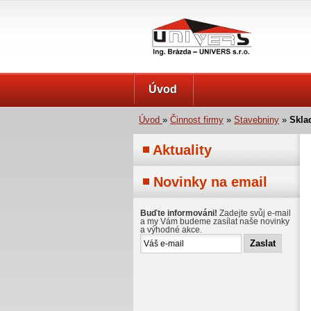
UNIVERS s.r.o.
Úvod
Úvod
»
Činnost firmy
»
Stavebniny
»
Skla
Aktuality
Novinky na email
Buďte informováni!
Zadejte svůj e-mail
a my Vám budeme zasílat naše novinky
a výhodné akce.