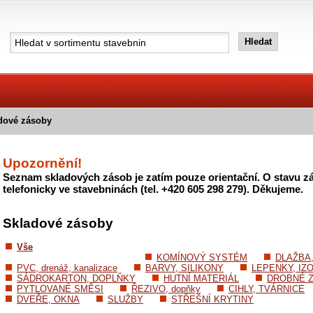
dové zásoby
Upozornění!
Seznam skladových zásob je zatím pouze orientační. O stavu zá
telefonicky ve stavebninách (tel. +420 605 298 279). Děkujeme.
Skladové zásoby
Vše
KOMÍNOVÝ SYSTÉM
DLAŽBA
PVC, drenáž, kanalizace
BARVY, SILIKONY
LEPENKY, IZ
SÁDROKARTON, DOPLŇKY
HUTNÍ MATERIÁL
DROBNÉ Z
PYTLOVANÉ SMĚSI
ŘEZIVO, dopňky
CIHLY, TVÁRNICE
DVEŘE, OKNA
SLUŽBY
STŘEŠNÍ KRYTINY