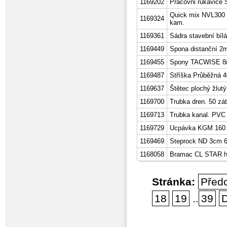
1169202
Pracovni rukavice
Quick mix NVL300 3
1169324
kam.
1169361
Sádra stavební bíl
1169449
Spona distanční 2
1169455
Spony TACWISE 8m
1169487
Stříška Průběžná 4
1169637
Štětec plochý žlutý
1169700
Trubka dren. 50 zá
1169713
Trubka kanal. PVC
1169729
Ucpávka KGM 160
1169469
Steprock ND 3cm 6
1168058
Bramac CL STAR 
Stránka:
Před
18
19
..
39
D