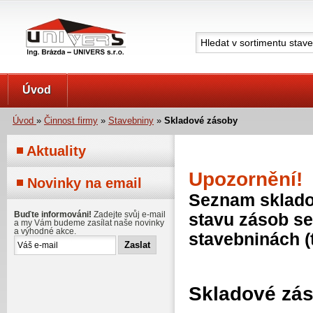
UNIVERS s.r.o.
Úvod
Úvod
»
Činnost firmy
»
Stavebniny
»
Skladové zásoby
Aktuality
Upozornění!
Novinky na email
Seznam skladov
Buďte informováni!
Zadejte svůj e-mail
stavu zásob se
a my Vám budeme zasílat naše novinky
a výhodné akce.
stavebninách (
Skladové zá