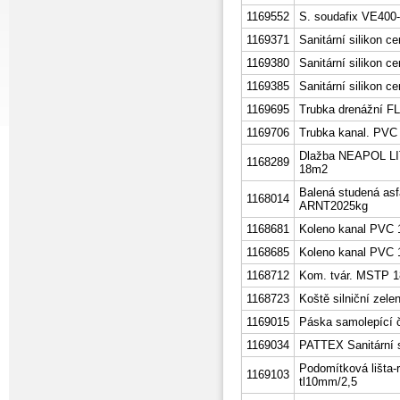
1169552
S. soudafix VE400
1169371
Sanitární silikon ce
1169380
Sanitární silikon
1169385
Sanitární silikon ce
1169695
Trubka drenážní F
1169706
Trubka kanal. PVC
Dlažba NEAPOL LIT
1168289
18m2
Balená studená asf
1168014
ARNT2025kg
1168681
Koleno kanal PVC 1
1168685
Koleno kanal PVC 1
1168712
Kom. tvár. MSTP 
1168723
Koště silniční zel
1169015
Páska samolepící 
1169034
PATTEX Sanitární 
Podomítková lišta
1169103
tl10mm/2,5