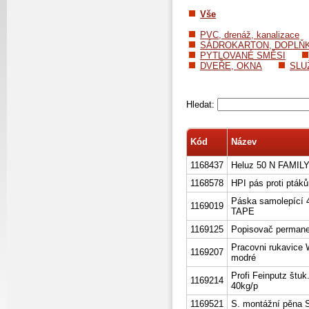
Vše
PVC, drenáž, kanalizace
SÁDROKARTON, DOPLŇ
PYTLOVANÉ SMĚSI
DVEŘE, OKNA
SLU
Hledat:
Kód
Název
1168437
Heluz 50 N FAMILY
1168578
HPI pás proti ptá
Páska samolepící
1169019
TAPE
1169125
Popisovač permanen
Pracovni rukavice 
1169207
modré
Profi Feinputz štu
1169214
40kg/p
1169521
S. montážní pěna