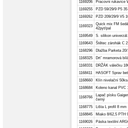
1169206
Pracovni rukavice
1169255
PZD 59/29/9 P5 35
1169262
PZD 209/29/9 V5 1
Quick mix FM šedá
1169323
42pyt/pal
1169549
S. silikon univerzá
1169643
Štětec zárohák C 
1168296
Dlažba Parketa 20/
1168325
Drtˇ mramorová bíl
1168331
DRŽÁK válečku 1
1168411
HASOFT Sprav bet
1168660
Klín nivelační 50k
1168684
Koleno kanal PVC 1
Lapač písku Gaige
1168766
černý
1168775
Lišta L profil 8 
1168845
Miako 8/62,5 PTH 
1169026
Páska textilní AR