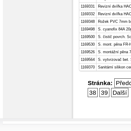
1169331
Revizní dvířka HA
1169332
Revizní dvířka HA
1169348
Rožek PVC 7mm bí
1169498
S. cyanofix 84A 20
1169500
S. čistič povrch. S
1169530
S. mont. pěna FR-H
1169526
S. montážní pěna 7
1169564
S. vytvrzovač bet.
1169370
Sanitární silikon c
Stránka:
Před
38
39
Další