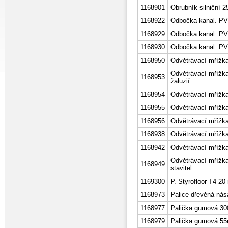
1168901
Obrubník silniční 2
1168922
Odbočka kanal. PVC
1168929
Odbočka kanal. PV
1168930
Odbočka kanal. PV
1168950
Odvětrávací mřížk
Odvětrávací mřížk
1168953
žaluzií
1168954
Odvětrávací mřížk
1168955
Odvětrávací mřížk
1168956
Odvětrávací mřížk
1168938
Odvětrávací mřížk
1168942
Odvětrávací mřížk
Odvětrávací mřížk
1168949
stavitel
1169300
P. Styrofloor T4 2
1168973
Palice dřevěná ná
1168977
Palička gumová 30
1168979
Palička gumová 5