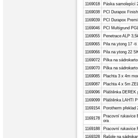
1169018
Páska samolepící
1169038
PCI Durapox Finish
1169039
PCI Durapox Premi
1169046
PCI Multigrund PGL
1169055
Penetrace ALP 3,5
1169065
Pila na ytong 17 -ti
1169066
Pila na ytong 22 S
1169072
Pilka na sádrokar
1169070
Pilka na sádrokar
1169085
Plachta 3 x 4m mod
1169087
Plachta 4 x 5m Z
1169096
Pláštěnka DEREK p
1169099
Pláštěnka LAHTI 
1169154
Porotherm překlad
Pracovní rukavice
1169178
ora
1169188
Pracovní rukavice 
1169328
Rašple na sádroka