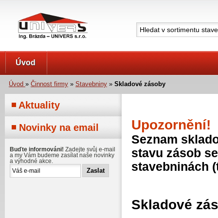
UNIVERS s.r.o.
Úvod
Úvod
»
Činnost firmy
»
Stavebniny
»
Skladové zásoby
Aktuality
Upozornění!
Novinky na email
Seznam skladov
Buďte informováni!
Zadejte svůj e-mail
stavu zásob se
a my Vám budeme zasílat naše novinky
a výhodné akce.
stavebninách (
Skladové zá