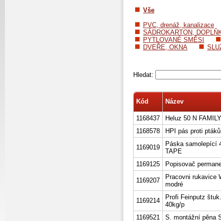
Vše
PVC, drenáž, kanalizace
SÁDROKARTON, DOPLŇ
PYTLOVANÉ SMĚSI
DVEŘE, OKNA
SLU
Hledat:
Kód
Název
1168437
Heluz 50 N FAMILY
1168578
HPI pás proti ptá
Páska samolepící
1169019
TAPE
1169125
Popisovač permanen
Pracovni rukavice 
1169207
modré
Profi Feinputz štu
1169214
40kg/p
1169521
S. montážní pěna