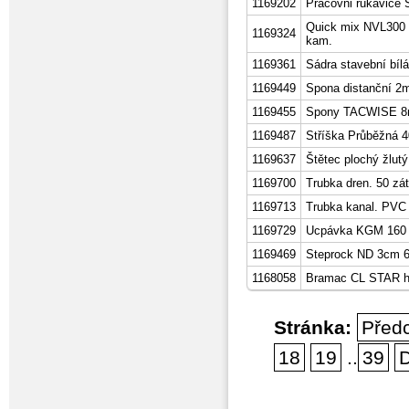
1169202
Pracovni rukavice
Quick mix NVL300 3
1169324
kam.
1169361
Sádra stavební bíl
1169449
Spona distanční 2
1169455
Spony TACWISE 8m
1169487
Stříška Průběžná 4
1169637
Štětec plochý žlutý
1169700
Trubka dren. 50 zá
1169713
Trubka kanal. PVC
1169729
Ucpávka KGM 160
1169469
Steprock ND 3cm 6
1168058
Bramac CL STAR 
Stránka:
Před
18
19
..
39
D