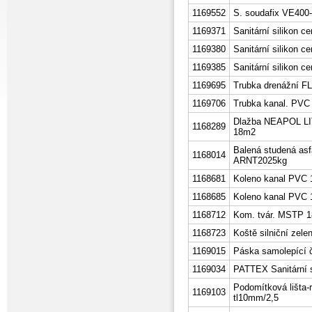
1169552
S. soudafix VE400
1169371
Sanitární silikon ce
1169380
Sanitární silikon
1169385
Sanitární silikon ce
1169695
Trubka drenážní F
1169706
Trubka kanal. PVC
Dlažba NEAPOL LIT
1168289
18m2
Balená studená asf
1168014
ARNT2025kg
1168681
Koleno kanal PVC 1
1168685
Koleno kanal PVC 1
1168712
Kom. tvár. MSTP 
1168723
Koště silniční zel
1169015
Páska samolepící 
1169034
PATTEX Sanitární 
Podomítková lišta
1169103
tl10mm/2,5