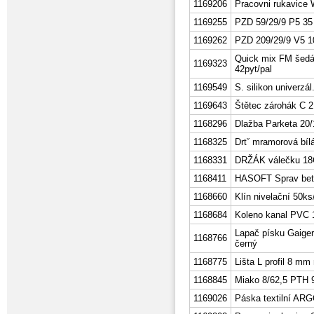
1169206
Pracovni rukavice
1169255
PZD 59/29/9 P5 35
1169262
PZD 209/29/9 V5 1
Quick mix FM šedá
1169323
42pyt/pal
1169549
S. silikon univerzá
1169643
Štětec zárohák C 
1168296
Dlažba Parketa 20/
1168325
Drtˇ mramorová bíl
1168331
DRŽÁK válečku 1
1168411
HASOFT Sprav bet
1168660
Klín nivelační 50k
1168684
Koleno kanal PVC 1
Lapač písku Gaige
1168766
černý
1168775
Lišta L profil 8 
1168845
Miako 8/62,5 PTH 
1169026
Páska textilní AR