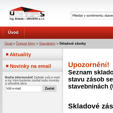
UNIVERS s.r.o.
Úvod
Úvod
»
Činnost firmy
»
Stavebniny
»
Skladové zásoby
Aktuality
Upozornění!
Novinky na email
Seznam skladov
Buďte informováni!
Zadejte svůj e-mail
stavu zásob se
a my Vám budeme zasílat naše novinky
a výhodné akce.
stavebninách (
Skladové zá