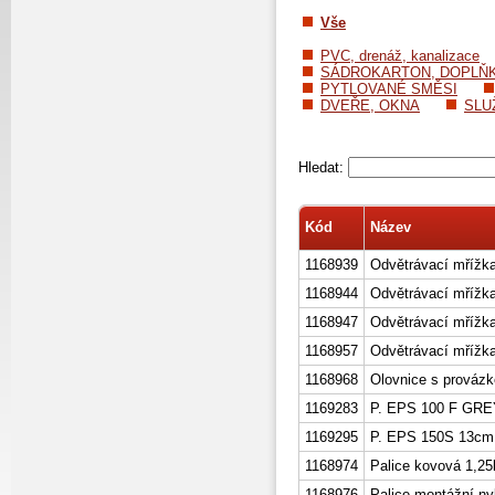
Vše
PVC, drenáž, kanalizace
SÁDROKARTON, DOPLŇ
PYTLOVANÉ SMĚSI
DVEŘE, OKNA
SLU
Hledat:
Kód
Název
1168939
Odvětrávací mřížk
1168944
Odvětrávací mřížk
1168947
Odvětrávací mřížk
1168957
Odvětrávací mřížk
1168968
Olovnice s prováz
1169283
P. EPS 100 F GRE
1169295
P. EPS 150S 13cm
1168974
Palice kovová 1,2
1168976
Palice montážní 