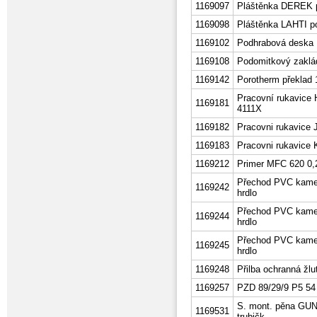
1169097
Pláštěnka DEREK p
1169098
Pláštěnka LAHTI p
1169102
Podhrabová deska
1169108
Podomitkový zaklá
1169142
Porotherm překlad 
Pracovní rukavice
1169181
4111X
1169182
Pracovni rukavice 
1169183
Pracovni rukavice 
1169212
Primer MFC 620 0,2
Přechod PVC kamen
1169242
hrdlo
Přechod PVC kamen
1169244
hrdlo
Přechod PVC kamen
1169245
hrdlo
1169248
Přilba ochranná žlu
1169257
PZD 89/29/9 P5 54
S. mont. pěna GUN
1169531
trubičk