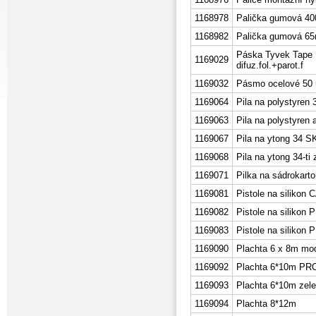
1168978
Palička gumová 4
1168982
Palička gumová 65
Páska Tyvek Tape
1169029
difuz.fol.+parot.f
1169032
Pásmo ocelové 50
1169064
Pila na polystyren
1169063
Pila na polystyren
1169067
Pila na ytong 34 S
1169068
Pila na ytong 34-ti
1169071
Pilka na sádroka
1169081
Pistole na siliko
1169082
Pistole na silikon
1169083
Pistole na siliko
1169090
Plachta 6 x 8m modr
1169092
Plachta 6*10m PR
1169093
Plachta 6*10m zel
1169094
Plachta 8*12m