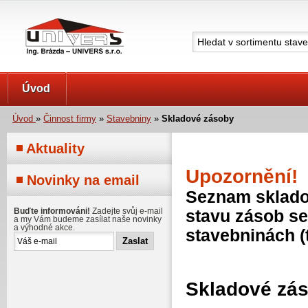
UNIVERS s.r.o.
Úvod
Úvod
»
Činnost firmy
»
Stavebniny
»
Skladové zásoby
Aktuality
Upozornění!
Novinky na email
Seznam skladov
Buďte informováni!
Zadejte svůj e-mail
stavu zásob se
a my Vám budeme zasílat naše novinky
a výhodné akce.
stavebninách (
Skladové zá