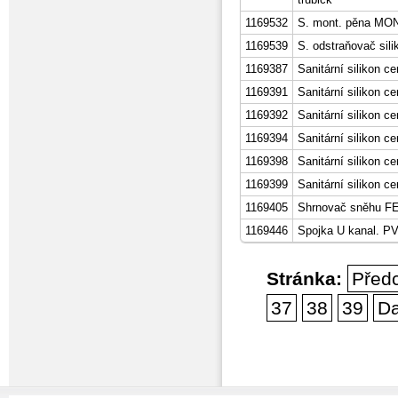
1169532
S. mont. pěna MON
1169539
S. odstraňovač sil
1169387
Sanitární silikon 
1169391
Sanitární silikon ce
1169392
Sanitární silikon
1169394
Sanitární silikon ce
1169398
Sanitární silikon c
1169399
Sanitární silikon ce
1169405
Shrnovač sněhu F
1169446
Spojka U kanal. PV
Stránka:
Před
37
38
39
Da