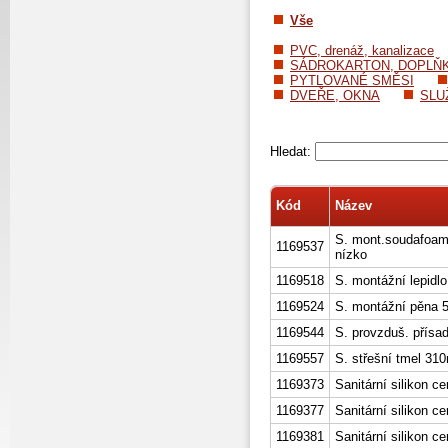
Vše
PVC, drenáž, kanalizace
SÁDROKARTON, DOPLŇ
PYTLOVANÉ SMĚSI
DVEŘE, OKNA
SLU
Hledat:
Kód
Název
S. mont.soudafoa
1169537
nízko
1169518
S. montážní lepidl
1169524
S. montážní pěna 
1169544
S. provzduš. přísa
1169557
S. střešní tmel 310
1169373
Sanitární silikon 
1169377
Sanitární silikon c
1169381
Sanitární silikon ce