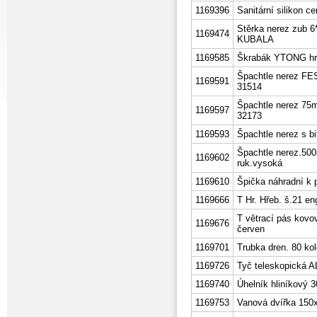
1169396
Sanitární silikon c
Stěrka nerez zub 
1169474
KUBALA
1169585
Škrabák YTONG h
Špachtle nerez F
1169591
31514
Špachtle nerez 75
1169597
32173
1169593
Špachtle nerez s 
Špachtle nerez.50
1169602
ruk.vysoká
1169610
Špička náhradní k 
1169666
T Hr. Hřeb. š.21 e
T větrací pás kovo
1169676
červen
1169701
Trubka dren. 80 kol
1169726
Tyč teleskopická 
1169740
Úhelník hliníkov
1169753
Vanová dvířka 150