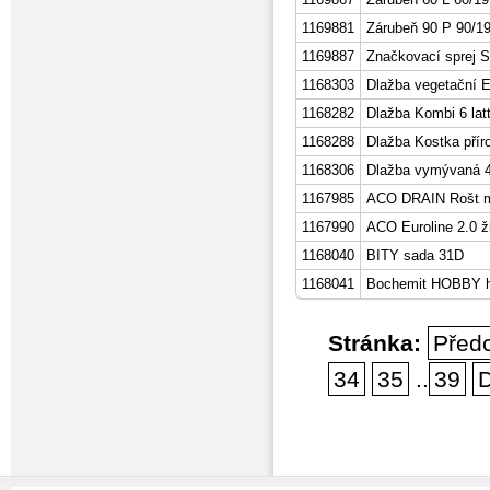
1169881
Zárubeň 90 P 90/19
1169887
Značkovací sprej 
1168303
Dlažba vegetační 
1168282
Dlažba Kombi 6 lat
1168288
Dlažba Kostka přír
1168306
Dlažba vymývaná 4
1167985
ACO DRAIN Rošt mů
1167990
ACO Euroline 2.0 žl
1168040
BITY sada 31D
1168041
Bochemit HOBBY hn
Stránka:
Před
34
35
..
39
D