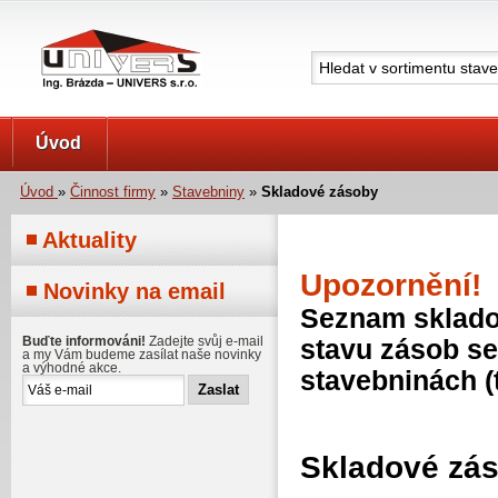
UNIVERS s.r.o.
Úvod
Úvod
»
Činnost firmy
»
Stavebniny
»
Skladové zásoby
Aktuality
Upozornění!
Novinky na email
Seznam skladov
Buďte informováni!
Zadejte svůj e-mail
stavu zásob se
a my Vám budeme zasílat naše novinky
a výhodné akce.
stavebninách (
Skladové zá