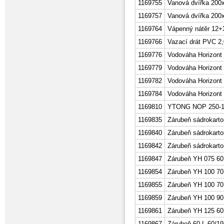
1169755
Vanová dvířka 200
1169757
Vanová dvířka 200
1169764
Vápenný nátěr 12
1169766
Vazací drát PVC 
1169776
Vodováha Horizont 
1169779
Vodováha Horizont 
1169782
Vodováha Horizont
1169784
Vodováha Horizont
1169810
YTONG NOP 250-1
1169835
Zárubeň sádrokarto
1169840
Zárubeň sádrokarto
1169842
Zárubeň sádrokarto
1169847
Zárubeň YH 075 60
1169854
Zárubeň YH 100 70
1169855
Zárubeň YH 100 70
1169859
Zárubeň YH 100 90
1169861
Zárubeň YH 125 60
1169867
Zárubeň 60 L 60/19