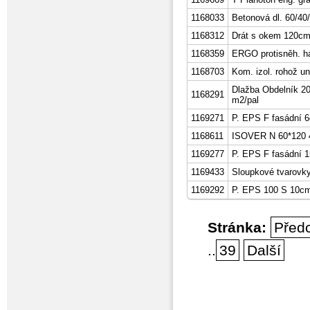
1168033
Betonová dl. 60/40
1168312
Drát s okem 120c
1168359
ERGO protisněh. h
1168703
Kom. izol. rohož un
Dlažba Obdelník 2
1168291
m2/pal
1169271
P. EPS F fasádní 
1168611
ISOVER N 60*120 4
1169277
P. EPS F fasádní 
1169433
Sloupkové tvarovky
1169292
P. EPS 100 S 10cm
Stránka:
Před
..
39
Další