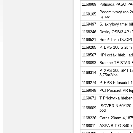
1168989
Palisáda PASO PA-2
Podomitkový roh 2
1169105
fajnov
1169497
S. akrylový tmel bí
1168246
Desky OSB/3 4P+D
1168521
Hmoždinka DUOP
1169285
P. EPS 100 S 2cm 
1168567
HPI držák hřeb. la
1168093
Bramac TE STAR E
P. XPS 300 SP-I 
1169314
3,75m2/bal
1169274
P. EPS F fasádní 
1169049
PCI Pecicret PR le
1169671
T Příchytka hřebe
ISOVER N 60*120 2
1168609
podl
1168226
Cetris 20mm 4,1875
1168011
ASPA BIT G S40 7