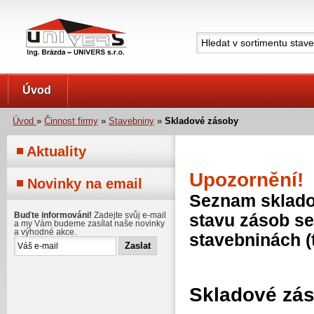
UNIVERS s.r.o.
Úvod
Úvod
»
Činnost firmy
»
Stavebniny
»
Skladové zásoby
Aktuality
Upozornění!
Novinky na email
Seznam skladov
Buďte informováni!
Zadejte svůj e-mail
stavu zásob se
a my Vám budeme zasílat naše novinky
a výhodné akce.
stavebninách (
Skladové zá