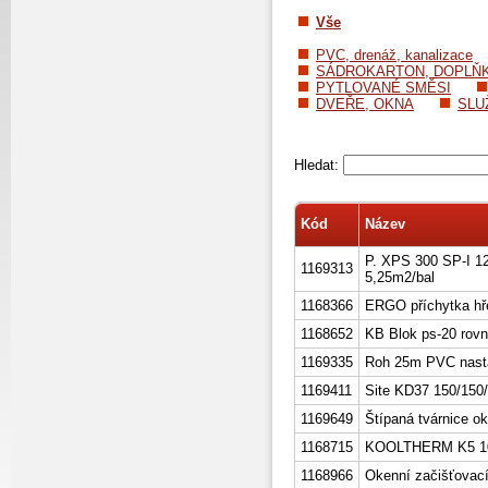
Vše
PVC, drenáž, kanalizace
SÁDROKARTON, DOPLŇ
PYTLOVANÉ SMĚSI
DVEŘE, OKNA
SLU
Hledat:
Kód
Název
P. XPS 300 SP-I 
1169313
5,25m2/bal
1168366
ERGO příchytka hř
1168652
KB Blok ps-20 rovn
1169335
Roh 25m PVC nastav
1169411
Site KD37 150/15
1169649
Štípaná tvárnice ok
1168715
KOOLTHERM K5 10
1168966
Okenní začišťovací