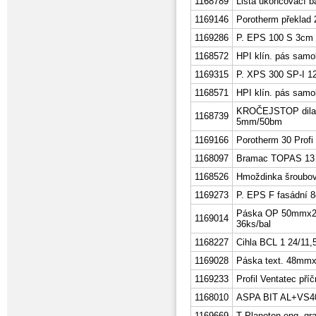
1168789
Lišta ukončovací
1169146
Porotherm překlad
1169286
P. EPS 100 S 3cm 
1168572
HPI klín. pás samo
1169315
P. XPS 300 SP-I 
1168571
HPI klín. pás samol
KROČEJSTOP dilat 
1168739
5mm/50bm
1169166
Porotherm 30 Profi 
1168097
Bramac TOPAS 13 
1168526
Hmoždinka šroubov
1169273
P. EPS F fasádní 
Páska OP 50mmx25
1169014
36ks/bal
1168227
Cihla BCL 1 24/11,
1169028
Páska text. 48mm
1169233
Profil Ventatec pří
1168010
ASPA BIT AL+VS40
1169669
T Planoton eng. gra