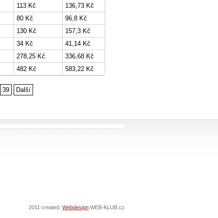
113 Kč
136,73 Kč
80 Kč
96,8 Kč
130 Kč
157,3 Kč
34 Kč
41,14 Kč
278,25 Kč
336,68 Kč
482 Kč
583,22 Kč
39
Další
2011 created:
Webdesign
WEB-KLUB.cz