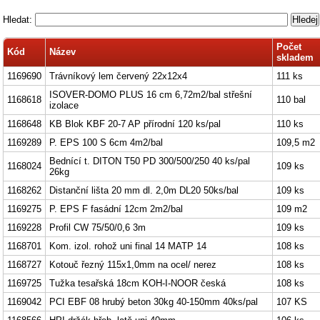
Hledat:
Počet
Kód
Název
skladem
1169690
Trávníkový lem červený 22x12x4
111 ks
ISOVER-DOMO PLUS 16 cm 6,72m2/bal střešní
1168618
110 bal
izolace
1168648
KB Blok KBF 20-7 AP přírodní 120 ks/pal
110 ks
1169289
P. EPS 100 S 6cm 4m2/bal
109,5 m2
Bednící t. DITON T50 PD 300/500/250 40 ks/pal
1168024
109 ks
26kg
1168262
Distanční lišta 20 mm dl. 2,0m DL20 50ks/bal
109 ks
1169275
P. EPS F fasádní 12cm 2m2/bal
109 m2
1169228
Profil CW 75/50/0,6 3m
109 ks
1168701
Kom. izol. rohož uni final 14 MATP 14
108 ks
1168727
Kotouč řezný 115x1,0mm na ocel/ nerez
108 ks
1169725
Tužka tesařská 18cm KOH-I-NOOR česká
108 ks
1169042
PCI EBF 08 hrubý beton 30kg 40-150mm 40ks/pal
107 KS