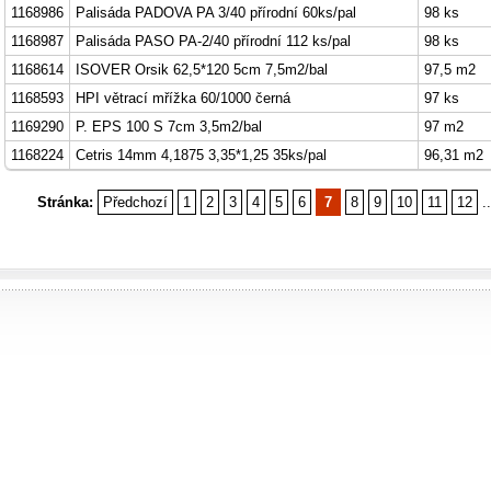
1168986
Palisáda PADOVA PA 3/40 přírodní 60ks/pal
98 ks
1168987
Palisáda PASO PA-2/40 přírodní 112 ks/pal
98 ks
1168614
ISOVER Orsik 62,5*120 5cm 7,5m2/bal
97,5 m2
1168593
HPI větrací mřížka 60/1000 černá
97 ks
1169290
P. EPS 100 S 7cm 3,5m2/bal
97 m2
1168224
Cetris 14mm 4,1875 3,35*1,25 35ks/pal
96,31 m2
Stránka:
Předchozí
1
2
3
4
5
6
7
8
9
10
11
12
..