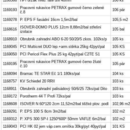
1168566
HPI držák hřeb. latě uni 40mm
106 ks
Pracovni rukavice PETRAX gumové černo zelené
1169193
106 pár
č.8
1169278
P. EPS F fasádní 16cm 1,5m2/bal
105,5 m2
ISOVER-DOMO PLUS 12cm 8,88m2/bal střešní
1168616
105 bal
izolace
1168910
Obrubnik zahradní ABO 6-20 50/20/5 zkos. 102ks/p
105 ks
1169045
PCI Multicret DUO lep.+arm.stěrka 25kg 42pyt/pal
105 KS
1169050
PCI Pericol Flex Plus 25 kg 42pyt/pal C2TE S1
105 KS
Pracovni rukavice PETRAX gumové černo žluté
1169195
105 pár
č.10
1168094
Bramac TE STAR Eč 1/1 180ks/pal
104 ks
1168757
KV Schiedel 20 RRII
103 ks
1168911
Obrubník zahradní palisádový 50/6/25 72ks/pal Dito
103 ks
1169172
Porotherm 44 T Profi 72ks/pal
103 ks
1168608
ISOVER N 60*120 2cm 11,52m2/bal těžké plov. podl
102,96 m2
1169291
P. EPS 100 S 8cm 3m2/bal
102 m2
1169312
P. XPS 300 SP-I 1250*600* 50mm VAFLE 6m2/bal
102 m2
1169043
PCI HK 02 jem váp.cem.omítka 30kg/pyt 40pyt/pal
101 KS