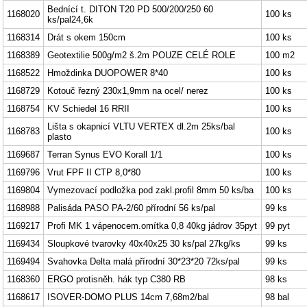
Bednící t. DITON T20 PD 500/200/250 60
1168020
100 ks
ks/pal24,6k
1168314
Drát s okem 150cm
100 ks
1168389
Geotextilie 500g/m2 š.2m POUZE CELÉ ROLE
100 m2
1168522
Hmoždinka DUOPOWER 8*40
100 ks
1168729
Kotouč řezný 230x1,9mm na ocel/ nerez
100 ks
1168754
KV Schiedel 16 RRII
100 ks
Lišta s okapnicí VLTU VERTEX dl.2m 25ks/bal
1168783
100 ks
plasto
1169687
Terran Synus EVO Korall 1/1
100 ks
1169796
Vrut FPF II CTP 8,0*80
100 ks
1169804
Vymezovací podložka pod zakl.profil 8mm 50 ks/ba
100 ks
1168988
Palisáda PASO PA-2/60 přírodní 56 ks/pal
99 ks
1169217
Profi MK 1 vápenocem.omítka 0,8 40kg jádrov 35pyt
99 pyt
1169434
Sloupkové tvarovky 40x40x25 30 ks/pal 27kg/ks
99 ks
1169494
Svahovka Delta malá přírodní 30*23*20 72ks/pal
99 ks
1168360
ERGO protisněh. hák typ C380 RB
98 ks
1168617
ISOVER-DOMO PLUS 14cm 7,68m2/bal
98 bal