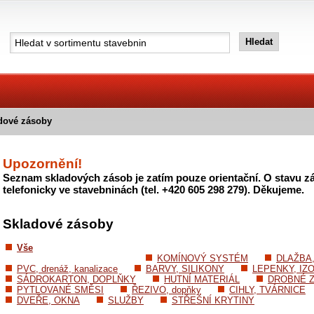
dové zásoby
Upozornění!
Seznam skladových zásob je zatím pouze orientační. O stavu zá
telefonicky ve stavebninách (tel. +420 605 298 279). Děkujeme.
Skladové zásoby
Vše
KOMÍNOVÝ SYSTÉM
DLAŽBA
PVC, drenáž, kanalizace
BARVY, SILIKONY
LEPENKY, IZ
SÁDROKARTON, DOPLŇKY
HUTNÍ MATERIÁL
DROBNÉ Z
PYTLOVANÉ SMĚSI
ŘEZIVO, dopňky
CIHLY, TVÁRNICE
DVEŘE, OKNA
SLUŽBY
STŘEŠNÍ KRYTINY