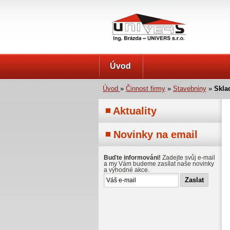
UNIVERS s.r.o.
Úvod
Úvod
»
Činnost firmy
»
Stavebniny
»
Skla
Aktuality
Novinky na email
Buďte informováni!
Zadejte svůj e-mail
a my Vám budeme zasílat naše novinky
a výhodné akce.