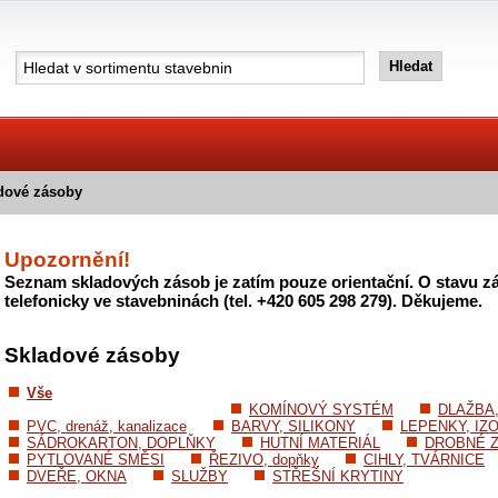
dové zásoby
Upozornění!
Seznam skladových zásob je zatím pouze orientační. O stavu zá
telefonicky ve stavebninách (tel. +420 605 298 279). Děkujeme.
Skladové zásoby
Vše
KOMÍNOVÝ SYSTÉM
DLAŽBA
PVC, drenáž, kanalizace
BARVY, SILIKONY
LEPENKY, IZ
SÁDROKARTON, DOPLŇKY
HUTNÍ MATERIÁL
DROBNÉ Z
PYTLOVANÉ SMĚSI
ŘEZIVO, dopňky
CIHLY, TVÁRNICE
DVEŘE, OKNA
SLUŽBY
STŘEŠNÍ KRYTINY