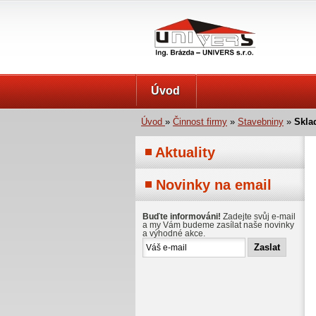
UNIVERS s.r.o.
Úvod
Úvod
»
Činnost firmy
»
Stavebniny
»
Skla
Aktuality
Novinky na email
Buďte informováni!
Zadejte svůj e-mail
a my Vám budeme zasílat naše novinky
a výhodné akce.