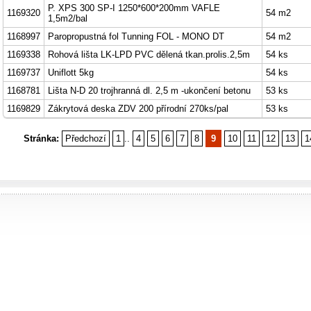
P. XPS 300 SP-I 1250*600*200mm VAFLE
1169320
54 m2
1,5m2/bal
1168997
Paropropustná fol Tunning FOL - MONO DT
54 m2
1169338
Rohová lišta LK-LPD PVC dělená tkan.prolis.2,5m
54 ks
1169737
Uniflott 5kg
54 ks
1168781
Lišta N-D 20 trojhranná dl. 2,5 m -ukončení betonu
53 ks
1169829
Zákrytová deska ZDV 200 přírodní 270ks/pal
53 ks
Stránka:
Předchozí
1
..
4
5
6
7
8
9
10
11
12
13
1