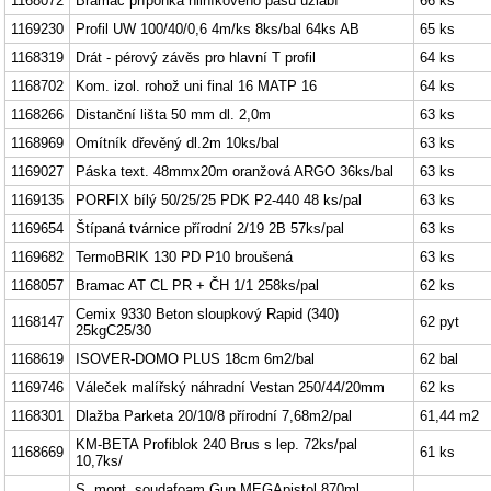
1168072
Bramac příponka hliníkového pásu úžlabí
66 ks
1169230
Profil UW 100/40/0,6 4m/ks 8ks/bal 64ks AB
65 ks
1168319
Drát - pérový závěs pro hlavní T profil
64 ks
1168702
Kom. izol. rohož uni final 16 MATP 16
64 ks
1168266
Distanční lišta 50 mm dl. 2,0m
63 ks
1168969
Omítník dřevěný dl.2m 10ks/bal
63 ks
1169027
Páska text. 48mmx20m oranžová ARGO 36ks/bal
63 ks
1169135
PORFIX bílý 50/25/25 PDK P2-440 48 ks/pal
63 ks
1169654
Štípaná tvárnice přírodní 2/19 2B 57ks/pal
63 ks
1169682
TermoBRIK 130 PD P10 broušená
63 ks
1168057
Bramac AT CL PR + ČH 1/1 258ks/pal
62 ks
Cemix 9330 Beton sloupkový Rapid (340)
1168147
62 pyt
25kgC25/30
1168619
ISOVER-DOMO PLUS 18cm 6m2/bal
62 bal
1169746
Váleček malířský náhradní Vestan 250/44/20mm
62 ks
1168301
Dlažba Parketa 20/10/8 přírodní 7,68m2/pal
61,44 m2
KM-BETA Profiblok 240 Brus s lep. 72ks/pal
1168669
61 ks
10,7ks/
S. mont. soudafoam Gun MEGApistol.870ml