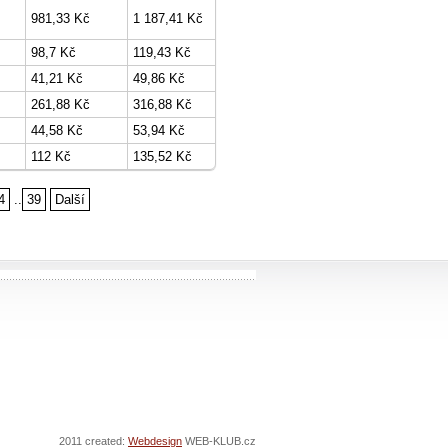
981,33 Kč
1 187,41 Kč
98,7 Kč
119,43 Kč
41,21 Kč
49,86 Kč
261,88 Kč
316,88 Kč
44,58 Kč
53,94 Kč
112 Kč
135,52 Kč
4
..
39
Další
2011 created:
Webdesign
WEB-KLUB.cz