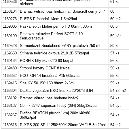
1169536
61 ks
nízkoex
1168104
Bramac větrací pás hřeb.a nár. Basicroll černý 5m/
60 m
1169276
P. EPS F fasádní 14cm 1,5m2/bal
60 m2
1169005
Páska lepící klober permo HD 80mm/30bm
60 bm
Pracovni rukavice Perfect SOFT č.10
1169190
59 pár
čern.oranžové
1169528
S. montážní Soudabond EASY pistolová 750 ml
59 ks
1169650
Štípaná tvárnice okrová 2/19 2B 57ks/pal
57 ks
1169134
PORFIX bílý 50/25/20 60 ks/pal
56 ks
1169480
Stropní kazety GENT 8 ks/bal
56 ks
1168352
ECOTON 14 broušená P15 60ks/pal
55 ks
1169415
Site KY 50 150*150 /8mm 2x3m
55 ks
1168304
Dlažba vegetační EKO kostka 20*20*8 8,64
54,72 m2
1168102
Bramac větrací pás hřebene hnědý
54 ks
1168137
Cemix 2747 supersan hrubý (084) 25kg12q/pal
54 pyt
Dlažba BEATON přírodní kraj 200x140x80
1168267
54 ks
360ks/pal
1169316
P. XPS 300 SP-I 1250*600*120mm VAFLE 3m2/bal
54 m2