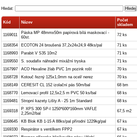
Hledat:
Počet
Kód
Název
skladem
Páska MP 48mmx50m papírová bílá maskovací -
1169011
72 ks
60st.
1168354
ECOTON 24 broušená 37,2x24x24,9 48ks/pal
71 ks
1168993
Parabit V S35 10m2
71 ks
1169550
S. soudafix náhradní mixážní tryska
71 ks
1167997
ACO Hexaline žlab PVC 1m pozink rošt
70 ks
1168728
Kotouč řezný 125x1,0mm na ocel/ nerez
70 ks
1168149
CERESIT CL 152 izolační pás 50m/bal
68 bm
1168770
Lemovací profil 12,5x2,5 m PVC 50 ks/bal
68 ks
1169481
Stropní kazety Lišty A - 25 1m Standard
68 ks
P. XPS 300 SP-I 1250*600*160mm VAFLE
1169318
67,5 m2
2,25m2/bal
1168645
KB Blok KB 1-15 A 88ks/pal přírodní 1229kg/pal
67 ks
1169330
Respirátor s ventilkem FPP2
67 ks