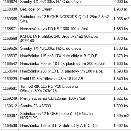
1169624
Šrouby TX 35/100ks HZ-C do dřeva
2 000 ks
1168038
Bet. ocel pr. 14mm
1 968 m
Sádrokarton 12.5 GKB NORGIPS Q 2x1,25m 2,5m2
1169365
1 935 m2
54ta
1168871
Nerezová kotva FD KSF 300 100 ks/bal
1 880 ks
KM-BETA Profiblok 140 Brus 8ks/m2 96ks/pal
1168668
1 870 ks
497*140
1169626
Šrouby TX 45/100ks HZ-C do dřeva
1 700 ks
1168537
Hmoždinka 115 pr.8 LTX duté cihly A,B,C,D,E
1 673 ks
1168542
Hmoždinka 200 pr. 10 LTX plastový trn 200 ks/bal
1 600 ks
1168544
Hmoždinka 260 pr.10 LTX plastový trn 100 ks/bal
1 590 ks
1169229
Profil UD 3m 16ks/bal 48m 18 bal AB
1 540 ks
TermoBRIK 115 PD P10 broušená
1169681
1 531 ks
96ks/pal500x249x115
1169249
Přímý závěs na CD/125mm 100ks/bal
1 521 ks
1169612
Šrouby FN 45/500
1 500 ks
Sádrokarton 12.5 GKF protipož. Q 54ks/pal
1169367
1 495 m2
NORGIPS
1168538
Hmoždinka 135 pr.8 LTX duté cihly A,B,C,D,E
1 492 ks