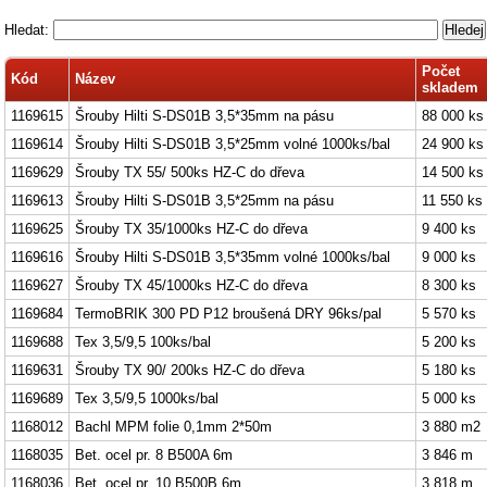
Hledat:
Počet
Kód
Název
skladem
1169615
Šrouby Hilti S-DS01B 3,5*35mm na pásu
88 000 ks
1169614
Šrouby Hilti S-DS01B 3,5*25mm volné 1000ks/bal
24 900 ks
1169629
Šrouby TX 55/ 500ks HZ-C do dřeva
14 500 ks
1169613
Šrouby Hilti S-DS01B 3,5*25mm na pásu
11 550 ks
1169625
Šrouby TX 35/1000ks HZ-C do dřeva
9 400 ks
1169616
Šrouby Hilti S-DS01B 3,5*35mm volné 1000ks/bal
9 000 ks
1169627
Šrouby TX 45/1000ks HZ-C do dřeva
8 300 ks
1169684
TermoBRIK 300 PD P12 broušená DRY 96ks/pal
5 570 ks
1169688
Tex 3,5/9,5 100ks/bal
5 200 ks
1169631
Šrouby TX 90/ 200ks HZ-C do dřeva
5 180 ks
1169689
Tex 3,5/9,5 1000ks/bal
5 000 ks
1168012
Bachl MPM folie 0,1mm 2*50m
3 880 m2
1168035
Bet. ocel pr. 8 B500A 6m
3 846 m
1168036
Bet. ocel pr. 10 B500B 6m
3 818 m