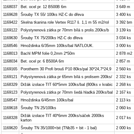
1168037
Bet. ocel pr. 12 B500B 6m
3 649 m
1169628
Šrouby TX 55/ 100ks HZ-C do dřeva
3 400 ks
1169422
Skelna tkanina role Vertex R117 š. 1,1 m 55 m2/rol
3 392 bm
1169122
Polystyrenová zátka pr 70mm bílá s prolis.200ks/b
3 139 ks
1169630
Šrouby TX 75/200ks HZ-C do dřeva
3 034 ks
1168546
Hmoždinka 6/35mm 100ks/bal NATLOUK.
3 000 ks
1168013
Bachl MPM folie 0,2mm 2*50m
2 878 m2
1168034
Bet. ocel pr. 6 B500A 6m
2 857 m
1169165
Porotherm 30 Profi brouš P10 80ks/pal 30*24,7*24,9
2 560 ks
1169121
Polystyrenová zátka pr 65mm bílá s prolisem 200ks/
2 332 ks
1168329
Držák izolace TIT 60*5mm 100ks/bal (800ks v krabic
2 268 ks
1169123
Polystyrenová zátka pr 70mm šedá hladká 200ks/bal
2 167 ks
1168547
Hmoždinka 6/45mm 100ks/bal
2 113 ks
1169618
Šrouby TN 25/100ks
2 060 ks
Držák izolace TIT 40*6mm 200ks/sáček 2000ks
1168328
2 017 ks
karton
1169620
Šrouby TN 35/1000+bit (TNb35 + bit - 1 bal)
2 000 ks