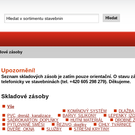
dové zásoby
Upozornění!
Seznam skladových zásob je zatím pouze orientační. O stavu zá
telefonicky ve stavebninách (tel. +420 605 298 279). Děkujeme.
Skladové zásoby
Vše
KOMÍNOVÝ SYSTÉM
DLAŽBA
PVC, drenáž, kanalizace
BARVY, SILIKONY
LEPENKY, IZ
SÁDROKARTON, DOPLŇKY
HUTNÍ MATERIÁL
DROBNÉ Z
PYTLOVANÉ SMĚSI
ŘEZIVO, dopňky
CIHLY, TVÁRNICE
DVEŘE, OKNA
SLUŽBY
STŘEŠNÍ KRYTINY