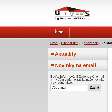
UNIVERS s.r.o.
Úvod
Úvod
»
Činnost firmy
»
Stavebniny
»
Skla
Aktuality
Novinky na email
Buďte informováni!
Zadejte svůj e-mail
a my Vám budeme zasílat naše novinky
a výhodné akce.