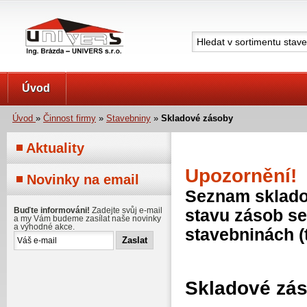
UNIVERS s.r.o.
Úvod
Úvod
»
Činnost firmy
»
Stavebniny
»
Skladové zásoby
Aktuality
Upozornění!
Novinky na email
Seznam skladov
Buďte informováni!
Zadejte svůj e-mail
stavu zásob se
a my Vám budeme zasílat naše novinky
a výhodné akce.
stavebninách (
Skladové zá