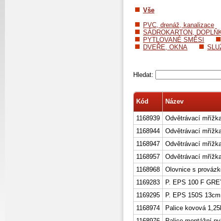
Vše
PVC, drenáž, kanalizace
SÁDROKARTON, DOPLŇ
PYTLOVANÉ SMĚSI
DVEŘE, OKNA
SLU
Hledat:
Kód
Název
1168939
Odvětrávací mřížk
1168944
Odvětrávací mřížk
1168947
Odvětrávací mřížk
1168957
Odvětrávací mřížk
1168968
Olovnice s prováz
1169283
P. EPS 100 F GRE
1169295
P. EPS 150S 13cm
1168974
Palice kovová 1,2
1168976
Palice montážní 