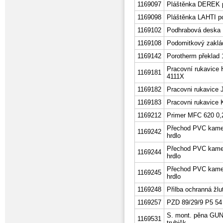
1169097
Pláštěnka DEREK p
1169098
Pláštěnka LAHTI p
1169102
Podhrabová deska
1169108
Podomitkový zaklá
1169142
Porotherm překlad 
Pracovní rukavice
1169181
4111X
1169182
Pracovni rukavice 
1169183
Pracovni rukavice 
1169212
Primer MFC 620 0,2
Přechod PVC kamen
1169242
hrdlo
Přechod PVC kamen
1169244
hrdlo
Přechod PVC kamen
1169245
hrdlo
1169248
Přilba ochranná žlu
1169257
PZD 89/29/9 P5 54
S. mont. pěna GUN
1169531
trubičk