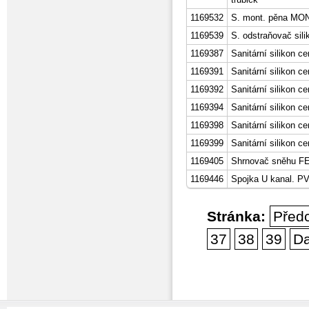
1169532
S. mont. pěna MON
1169539
S. odstraňovač sil
1169387
Sanitární silikon 
1169391
Sanitární silikon ce
1169392
Sanitární silikon
1169394
Sanitární silikon ce
1169398
Sanitární silikon c
1169399
Sanitární silikon ce
1169405
Shrnovač sněhu F
1169446
Spojka U kanal. PV
Stránka:
Před
37
38
39
Da