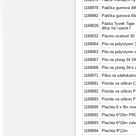
1168978
Palička gumová 4
1168982
Palička gumová 65
Páska Tyvek Tape
1169029
difuz.fol.+parot.f
1169032
Pásmo ocelové 50
1169064
Pila na polystyren
1169063
Pila na polystyren
1169067
Pila na ytong 34 S
1169068
Pila na ytong 34-ti
1169071
Pilka na sádroka
1169081
Pistole na siliko
1169082
Pistole na silikon
1169083
Pistole na siliko
1169090
Plachta 6 x 8m modr
1169092
Plachta 6*10m PR
1169093
Plachta 6*10m zel
1169094
Plachta 8*12m