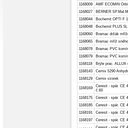
1168009
AMF ECOMIN Orbit
1168027
BERNER SP.Mal.M
1168044
Bochemit OPTI F 1
1168048
Bochemit PLUS 5L
1168060
Bramac držák mříž
1168065
Bramac mříž sněh
1168078
Bramac PVC komíne
1168079
Bramac PVC komíne
1168118
Brýle prac. ALLUX 
1168143
Cemix 5290 Anhydri
1168129
Cemix vzorek
Ceresit - spár. C
1168169
č.60
1168175
Ceresit - spár. CE
1168185
Ceresit - spár. CE
1168191
Ceresit - spár. CE 
1168197
Ceresit - spár. CE
Ceresit - spár. CE 