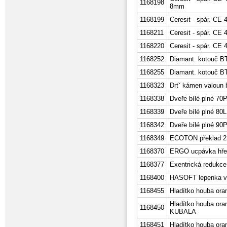
1168198
8mm
1168199
Ceresit - spár. CE
1168211
Ceresit - spár. CE 
1168220
Ceresit - spár. CE 4
1168252
Diamant. kotouč BT
1168255
Diamant. kotouč B
1168323
Drtˇ kámen valoun 
1168338
Dveře bílé plné 70
1168339
Dveře bílé plné 80L
1168342
Dveře bílé plné 90
1168349
ECOTON překlad 2
1168370
ERGO ucpávka hře
1168377
Exentrická redukce
1168400
HASOFT lepenka v 
1168455
Hladítko houba or
Hladítko houba ora
1168450
KUBALA
1168451
Hladítko houba ora