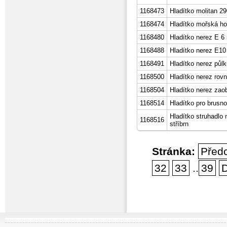
1168473
Hladítko molitan 
1168474
Hladítko mořská 
1168480
Hladítko nerez E 6
1168488
Hladítko nerez E10
1168491
Hladítko nerez pů
1168500
Hladítko nerez ro
1168504
Hladítko nerez z
1168514
Hladítko pro brusn
Hladítko struhadl
1168516
stříbrn
Stránka:
Před
32
33
..
39
D