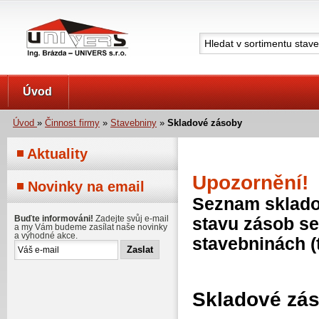
UNIVERS s.r.o.
Úvod
Úvod
»
Činnost firmy
»
Stavebniny
»
Skladové zásoby
Aktuality
Upozornění!
Novinky na email
Seznam skladov
Buďte informováni!
Zadejte svůj e-mail
stavu zásob se
a my Vám budeme zasílat naše novinky
a výhodné akce.
stavebninách (
Skladové zá