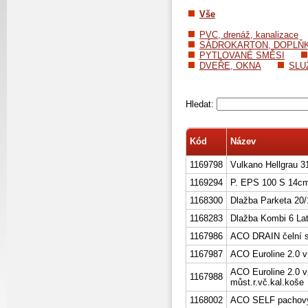
Vše
PVC, drenáž, kanalizace
SÁDROKARTON, DOPLŇ
PYTLOVANÉ SMĚSI
DVEŘE, OKNA
SLU
Hledat:
Kód
Název
1169798
Vulkano Hellgrau 3
1169294
P. EPS 100 S 14cm
1168300
Dlažba Parketa 20/
1168283
Dlažba Kombi 6 Lat
1167986
ACO DRAIN čelní s
1167987
ACO Euroline 2.0 vp
ACO Euroline 2.0 
1167988
můst.r.vč.kal.koše
1168002
ACO SELF pachový 