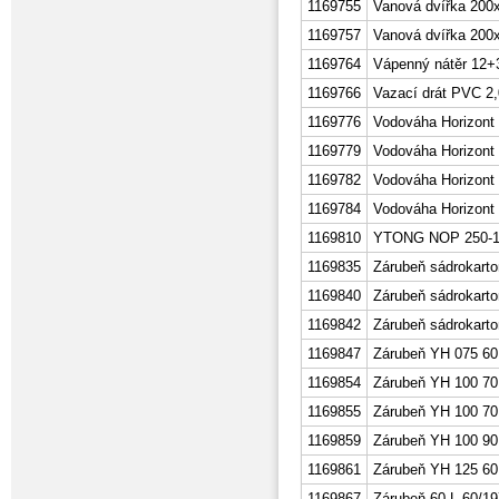
1169755
Vanová dvířka 200
1169757
Vanová dvířka 200
1169764
Vápenný nátěr 12
1169766
Vazací drát PVC 
1169776
Vodováha Horizont 
1169779
Vodováha Horizont 
1169782
Vodováha Horizont
1169784
Vodováha Horizont
1169810
YTONG NOP 250-1
1169835
Zárubeň sádrokarto
1169840
Zárubeň sádrokarto
1169842
Zárubeň sádrokarto
1169847
Zárubeň YH 075 60
1169854
Zárubeň YH 100 70
1169855
Zárubeň YH 100 70
1169859
Zárubeň YH 100 90
1169861
Zárubeň YH 125 60
1169867
Zárubeň 60 L 60/19