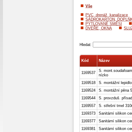
Vše
PVC, drenáž, kanalizace
SÁDROKARTON, DOPLŇ
PYTLOVANÉ SMĚSI
DVEŘE, OKNA
SLU
Hledat:
Kód
Název
S. mont.soudafoa
1169537
nízko
1169518
S. montážní lepidl
1169524
S. montážní pěna 
1169544
S. provzduš. přísa
1169557
S. střešní tmel 310
1169373
Sanitární silikon 
1169377
Sanitární silikon c
1169381
Sanitární silikon ce