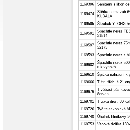
1169396
Sanitární silikon c
Stěrka nerez zub 
1169474
KUBALA
1169585
Škrabák YTONG h
Špachtle nerez F
1169591
31514
Špachtle nerez 75
1169597
32173
1169593
Špachtle nerez s 
Špachtle nerez.50
1169602
ruk.vysoká
1169610
Špička náhradní k 
1169666
T Hr. Hřeb. š.21 e
T větrací pás kovo
1169676
červen
1169701
Trubka dren. 80 kol
1169726
Tyč teleskopická 
1169740
Úhelník hliníkov
1169753
Vanová dvířka 150