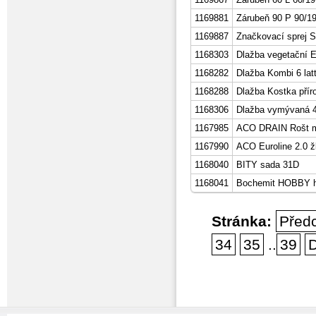
1169881
Zárubeň 90 P 90/19
1169887
Značkovací sprej 
1168303
Dlažba vegetační 
1168282
Dlažba Kombi 6 lat
1168288
Dlažba Kostka přír
1168306
Dlažba vymývaná 4
1167985
ACO DRAIN Rošt mů
1167990
ACO Euroline 2.0 žl
1168040
BITY sada 31D
1168041
Bochemit HOBBY hn
Stránka:
Před
34
35
..
39
D