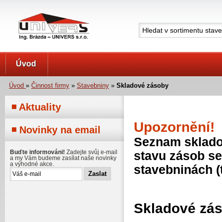
UNIVERS s.r.o.
Úvod
Úvod
»
Činnost firmy
»
Stavebniny
»
Skladové zásoby
Aktuality
Upozornění!
Novinky na email
Seznam skladov
Buďte informováni!
Zadejte svůj e-mail
stavu zásob se
a my Vám budeme zasílat naše novinky
a výhodné akce.
stavebninách (
Skladové zá