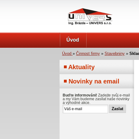
UNIVERS s.r.o.
Úvod
Úvod
»
Činnost firmy
»
Stavebniny
»
Skla
Aktuality
Novinky na email
Buďte informováni!
Zadejte svůj e-mail
a my Vám budeme zasílat naše novinky
a výhodné akce.