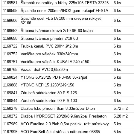
1169581
Škrabák na omítky s hřeby 225x105 FESTA 32325
6 ks
1169595
Špachtle nerez 200mm/INOX gum. rukojeť FESTA
6 ks
Špachtle ocel FESTA 100 mm dřevěná rukojeť
1169606
6 ks
32166
1169652
Štípaná tvárnice okrová 2/19 6B 60 ks/pal
6 ks
1169658
Štípaná tvárnice přírodní 2/19 6B
6 ks
1169722
Trubka kanal. PVC 200*4,9*2,0m
6 ks
1169752
Vanička pro váleček 330x340mm
6 ks
1169751
Vanička pro váleček KUBALA 240 x150
6 ks
1169765
Vazací drát PVC 0,65x30m
6 ks
1169824
YTONG 60*25*25 PD P3-450 36ks/pal
6 ks
1169808
YTONG NEP 15 1250*249*150
6 ks
1169841
Zárubeň sádrokarton 80 P S 125
6 ks
1169844
Zárubeň sádrokarton 90 P S 100
6 ks
1168279
Dlažba Ičko přírodní 8cm 8,33m2/pal Diton
5,72 m2
1168272
Dlažba HYDROSET 20/20/8 9,6m/2pal Presbeton
5,28 m2
1167989
ACO Euroline 2.0 žlab 0,5m pozink. rošt můstkový
5 ks
1167995
ACO EuroSelf čelní stěna s nátrubkem 03865
5 ks