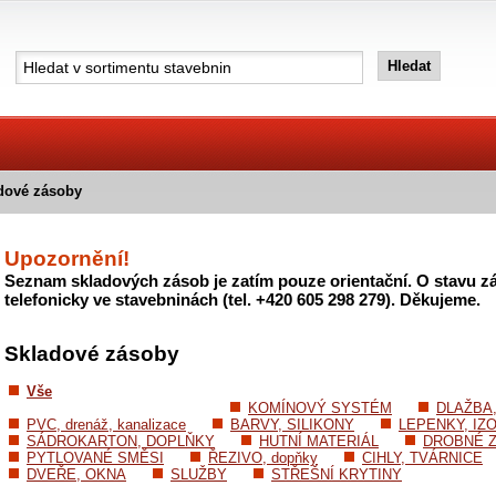
dové zásoby
Upozornění!
Seznam skladových zásob je zatím pouze orientační. O stavu zá
telefonicky ve stavebninách (tel. +420 605 298 279). Děkujeme.
Skladové zásoby
Vše
KOMÍNOVÝ SYSTÉM
DLAŽBA
PVC, drenáž, kanalizace
BARVY, SILIKONY
LEPENKY, IZ
SÁDROKARTON, DOPLŇKY
HUTNÍ MATERIÁL
DROBNÉ Z
PYTLOVANÉ SMĚSI
ŘEZIVO, dopňky
CIHLY, TVÁRNICE
DVEŘE, OKNA
SLUŽBY
STŘEŠNÍ KRYTINY