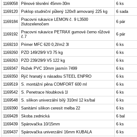
1169058
Pěnové těsnění 45mm-30m
6 ks
1169120
Poklop studniční půlený 120x8 armovaný 225 kg
6 sada
Pracovni rukavice LEMON č. 9 L3500
1169184
6 pár
žlutozelenočern
Pracovni rukavice PETRAX gumové černo růžové
1169192
6 pár
č.7
1169210
Primer MFC 620 0,2l/m2 3l
6 ks
1169260
PZD 149/29/9 V3 75 kg
6 ks
1169263
PZD 239/29/9 V5 122 kg
6 ks
1169347
Rožek PVC 10mm jasmín 7499
6 ks
1169350
Rýč hranatý s násadou STEEL ENPRO
6 ks
1169519
S. montážní pěna COMFORT 600 ml
6 ks
1169542
S. Penetrace hloubková 1l
6 ks
1169548
S. silikon univerzální bílý 310ml 12 ks/bal
6 ks
1169390
Sanitární silikon ceresit melba 22
6 ks
1169428
Skoba zednická
6 bal
1169439
Spárovačka 10/15mm
6 ks
1169437
Spárovačka univerzální 16mm KUBALA
6 ks