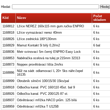
Hledat:
Počet
Kód
Název
skladem
1168812
Lžíce NEREZ 160x115 mm gum.ručka ENPRO
6 ks
1168818
Lžíce vymazávací nerez 40mm
6 ks
1168826
Lžíce zednická 180*130mm
6 ks
1168829
Mamut Kontakt 5l bílý 0,2l/m2
6 bal
1168836
Metr svinovací 5m černý ENPRO Easy Lock
6 ks
1168853
Naběračka ocelová na tulej pr.215mm 32313
6 ks
1168873
Noppex provětrávací lišta 2m/ks
6 ks
Nůž na sádr. odlamovací L 20+ 5ks náhr.čepel
1168886
6 ks
16135
1168899
Obrubník silniční 100/15/30 15ks/pal
6 ks
1168918
Odbočka kanal. PVC 160/110 45st. bal 9
6 ks
1168926
Odbočka kanal. PVC 200/125 87 st.
6 ks
1168937
Odvětrávací mřížka HACO prům. 125 bílá
6 ks
1168959
Odvětrávací mřížka T U125B
6 ks