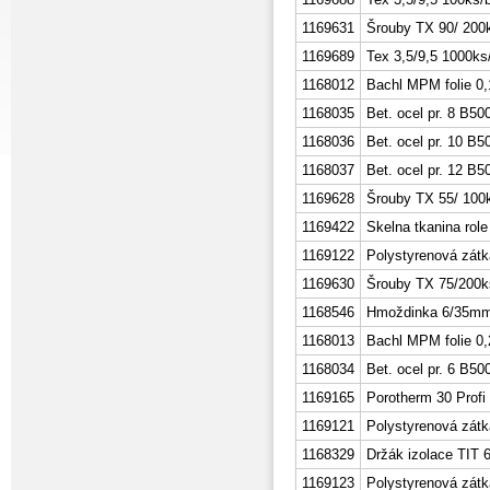
1169631
Šrouby TX 90/ 200
1169689
Tex 3,5/9,5 1000ks
1168012
Bachl MPM folie 
1168035
Bet. ocel pr. 8 B5
1168036
Bet. ocel pr. 10 B
1168037
Bet. ocel pr. 12 B
1169628
Šrouby TX 55/ 100
1169422
Skelna tkanina role
1169122
Polystyrenová zátk
1169630
Šrouby TX 75/200k
1168546
Hmoždinka 6/35mm
1168013
Bachl MPM folie 
1168034
Bet. ocel pr. 6 B5
1169165
Porotherm 30 Profi
1169121
Polystyrenová zátk
1168329
Držák izolace TIT 
1169123
Polystyrenová zát