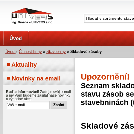
UNIVERS s.r.o.
Úvod
Úvod
»
Činnost firmy
»
Stavebniny
»
Skladové zásoby
Aktuality
Upozornění!
Novinky na email
Seznam skladov
Buďte informováni!
Zadejte svůj e-mail
stavu zásob se
a my Vám budeme zasílat naše novinky
a výhodné akce.
stavebninách (
Skladové zá