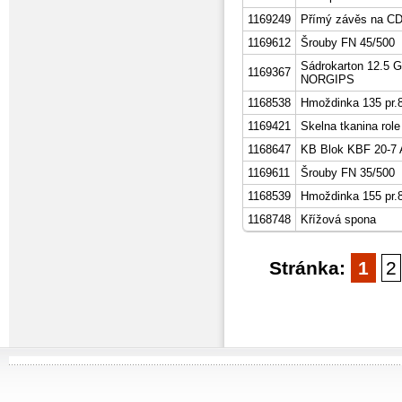
1169249
Přímý závěs na C
1169612
Šrouby FN 45/500
Sádrokarton 12.5 G
1169367
NORGIPS
1168538
Hmoždinka 135 pr.8
1169421
Skelna tkanina role
1168647
KB Blok KBF 20-7 A
1169611
Šrouby FN 35/500
1168539
Hmoždinka 155 pr.8
1168748
Křížová spona
Stránka:
1
2