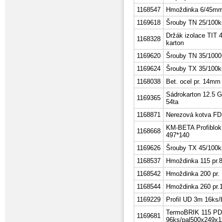
1168547
Hmoždinka 6/45mm
1169618
Šrouby TN 25/100k
Držák izolace TIT
1168328
karton
1169620
Šrouby TN 35/1000+b
1169624
Šrouby TX 35/100k
1168038
Bet. ocel pr. 14mm
Sádrokarton 12.5
1169365
54ta
1168871
Nerezová kotva FD
KM-BETA Profiblok
1168668
497*140
1169626
Šrouby TX 45/100k
1168537
Hmoždinka 115 pr.8
1168542
Hmoždinka 200 pr. 
1168544
Hmoždinka 260 pr.1
1169229
Profil UD 3m 16ks/
TermoBRIK 115 PD
1169681
96ks/pal500x249x1