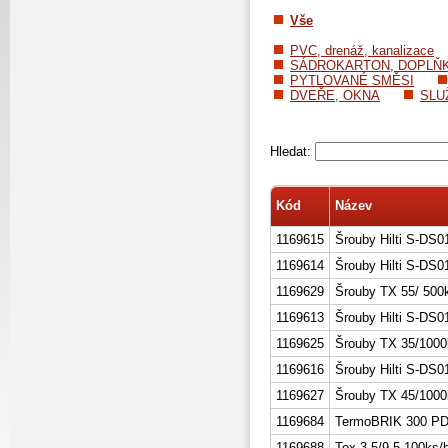
Vše
PVC, drenáž, kanalizace
SÁDROKARTON, DOPLŇ
PYTLOVANÉ SMĚSI
DVEŘE, OKNA
SLU
Hledat:
Kód
Název
1169615
Šrouby Hilti S-DS
1169614
Šrouby Hilti S-DS
1169629
Šrouby TX 55/ 500
1169613
Šrouby Hilti S-DS
1169625
Šrouby TX 35/1000
1169616
Šrouby Hilti S-DS
1169627
Šrouby TX 45/1000
1169684
TermoBRIK 300 PD
1169688
Tex 3,5/9,5 100ks/