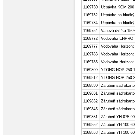
1169730
Ucpávka KGM 200
1169732
Ucpávka na hladk
1169734
Ucpávka na hladk
1169754
Vanová dvířka 150
1169772
Vodováha ENPRO 
1169777
Vodováha Horizont 
1169783
Vodováha Horizont
1169785
Vodováha Horizont
1169809
YTONG NOP 250-1
1169812
YTONG NOP 250-2
1169830
Zárubeň sádrokarto
1169831
Zárubeň sádrokarto
1169832
Zárubeň sádrokarto
1169845
Zárubeň sádrokarto
1169851
Zárubeň YH 075 90
1169852
Zárubeň YH 100 60
1169853
Zárubeň YH 100 60