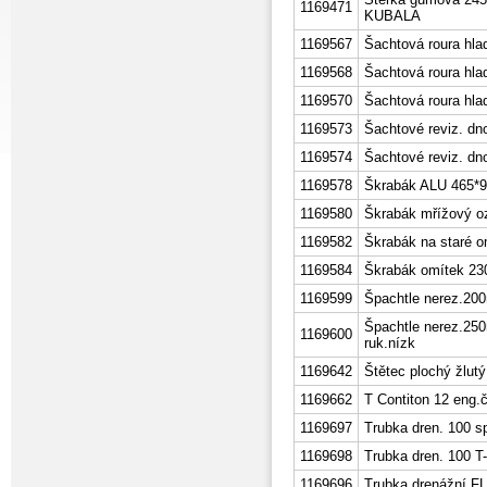
1169471
KUBALA
1169567
Šachtová roura hla
1169568
Šachtová roura hla
1169570
Šachtová roura hla
1169573
Šachtové reviz. dn
1169574
Šachtové reviz. dn
1169578
Škrabák ALU 465*9
1169580
Škrabák mřížový o
1169582
Škrabák na staré 
1169584
Škrabák omítek 230
1169599
Špachtle nerez.20
Špachtle nerez.25
1169600
ruk.nízk
1169642
Štětec plochý žlut
1169662
T Contiton 12 eng.č
1169697
Trubka dren. 100 s
1169698
Trubka dren. 100 T
1169696
Trubka drenážní 