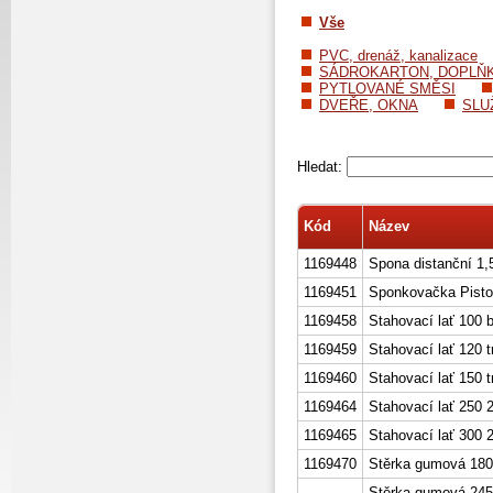
Vše
PVC, drenáž, kanalizace
SÁDROKARTON, DOPLŇ
PYTLOVANÉ SMĚSI
DVEŘE, OKNA
SLU
Hledat:
Kód
Název
1169448
Spona distanční 1,
1169451
Sponkovačka Pisto
1169458
Stahovací lať 100 b
1169459
Stahovací lať 120 t
1169460
Stahovací lať 150 t
1169464
Stahovací lať 250 2
1169465
Stahovací lať 300 2
1169470
Stěrka gumová 18
Stěrka gumová 245