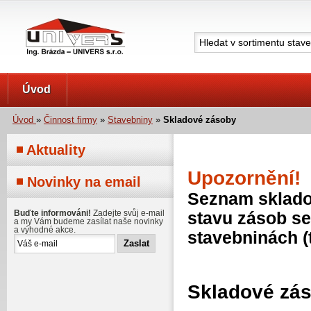
UNIVERS s.r.o.
Úvod
Úvod
»
Činnost firmy
»
Stavebniny
»
Skladové zásoby
Aktuality
Upozornění!
Novinky na email
Seznam skladov
Buďte informováni!
Zadejte svůj e-mail
stavu zásob se
a my Vám budeme zasílat naše novinky
a výhodné akce.
stavebninách (
Skladové zá