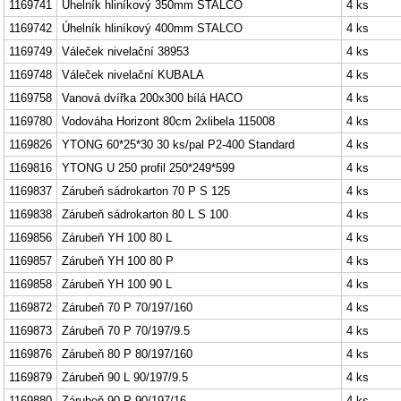
1169741
Úhelník hliníkový 350mm STALCO
4 ks
1169742
Úhelník hliníkový 400mm STALCO
4 ks
1169749
Váleček nivelační 38953
4 ks
1169748
Váleček nivelační KUBALA
4 ks
1169758
Vanová dvířka 200x300 bílá HACO
4 ks
1169780
Vodováha Horizont 80cm 2xlibela 115008
4 ks
1169826
YTONG 60*25*30 30 ks/pal P2-400 Standard
4 ks
1169816
YTONG U 250 profil 250*249*599
4 ks
1169837
Zárubeň sádrokarton 70 P S 125
4 ks
1169838
Zárubeň sádrokarton 80 L S 100
4 ks
1169856
Zárubeň YH 100 80 L
4 ks
1169857
Zárubeň YH 100 80 P
4 ks
1169858
Zárubeň YH 100 90 L
4 ks
1169872
Zárubeň 70 P 70/197/160
4 ks
1169873
Zárubeň 70 P 70/197/9.5
4 ks
1169876
Zárubeň 80 P 80/197/160
4 ks
1169879
Zárubeň 90 L 90/197/9.5
4 ks
1169880
Zárubeň 90 P 90/197/16
4 ks