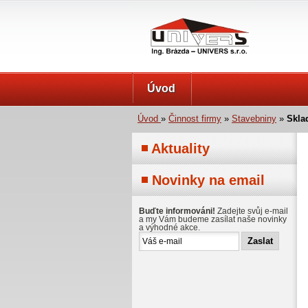
UNIVERS s.r.o.
Úvod
Úvod
»
Činnost firmy
»
Stavebniny
»
Skla
Aktuality
Novinky na email
Buďte informováni!
Zadejte svůj e-mail
a my Vám budeme zasílat naše novinky
a výhodné akce.