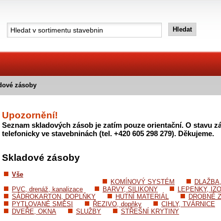
dové zásoby
Upozornění!
Seznam skladových zásob je zatím pouze orientační. O stavu zá
telefonicky ve stavebninách (tel. +420 605 298 279). Děkujeme.
Skladové zásoby
Vše
KOMÍNOVÝ SYSTÉM
DLAŽBA
PVC, drenáž, kanalizace
BARVY, SILIKONY
LEPENKY, IZ
SÁDROKARTON, DOPLŇKY
HUTNÍ MATERIÁL
DROBNÉ Z
PYTLOVANÉ SMĚSI
ŘEZIVO, dopňky
CIHLY, TVÁRNICE
DVEŘE, OKNA
SLUŽBY
STŘEŠNÍ KRYTINY