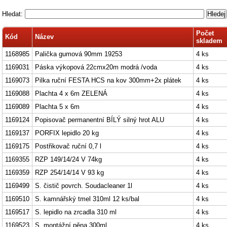
Hledat:
Počet
Kód
Název
skladem
1168985
Palička gumová 90mm 19253
4 ks
1169031
Páska výkopová 22cmx20m modrá /voda
4 ks
1169073
Pilka ruční FESTA HCS na kov 300mm+2x plátek
4 ks
1169088
Plachta 4 x 6m ZELENÁ
4 ks
1169089
Plachta 5 x 6m
4 ks
1169124
Popisovač permanentní BÍLÝ silný hrot ALU
4 ks
1169137
PORFIX lepidlo 20 kg
4 ks
1169175
Postřikovač ruční 0,7 l
4 ks
1169355
RZP 149/14/24 V 74kg
4 ks
1169359
RZP 254/14/14 V 93 kg
4 ks
1169499
S. čistič povrch. Soudacleaner 1l
4 ks
1169510
S. kamnářský tmel 310ml 12 ks/bal
4 ks
1169517
S. lepidlo na zrcadla 310 ml
4 ks
1169523
S. montážní pěna 300ml
4 ks