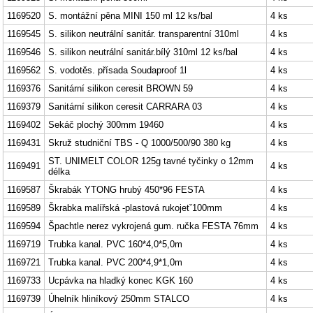
1169520
S. montážní pěna MINI 150 ml 12 ks/bal
4 ks
1169545
S. silikon neutrální sanitár. transparentní 310ml
4 ks
1169546
S. silikon neutrální sanitár.bílý 310ml 12 ks/bal
4 ks
1169562
S. vodotěs. přísada Soudaproof 1l
4 ks
1169376
Sanitární silikon ceresit BROWN 59
4 ks
1169379
Sanitární silikon ceresit CARRARA 03
4 ks
1169402
Sekáč plochý 300mm 19460
4 ks
1169431
Skruž studniční TBS - Q 1000/500/90 380 kg
4 ks
ST. UNIMELT COLOR 125g tavné tyčinky o 12mm
1169491
4 ks
délka
1169587
Škrabák YTONG hrubý 450*96 FESTA
4 ks
1169589
Škrabka malířská -plastová rukojetˇ100mm
4 ks
1169594
Špachtle nerez vykrojená gum. ručka FESTA 76mm
4 ks
1169719
Trubka kanal. PVC 160*4,0*5,0m
4 ks
1169721
Trubka kanal. PVC 200*4,9*1,0m
4 ks
1169733
Ucpávka na hladký konec KGK 160
4 ks
1169739
Úhelník hliníkový 250mm STALCO
4 ks