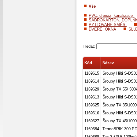
Vše
PVC, drenáž, kanalizace
SÁDROKARTON, DOPLŇ
PYTLOVANÉ SMĚSI
DVEŘE, OKNA
SLU
Hledat:
Kód
Název
1169615
Šrouby Hilti S-DS
1169614
Šrouby Hilti S-DS
1169629
Šrouby TX 55/ 500
1169613
Šrouby Hilti S-DS
1169625
Šrouby TX 35/1000
1169616
Šrouby Hilti S-DS
1169627
Šrouby TX 45/1000
1169684
TermoBRIK 300 PD
1169688
Tex 3,5/9,5 100ks/