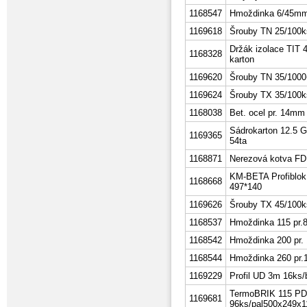
1168547
Hmoždinka 6/45mm
1169618
Šrouby TN 25/100k
Držák izolace TIT
1168328
karton
1169620
Šrouby TN 35/1000+b
1169624
Šrouby TX 35/100k
1168038
Bet. ocel pr. 14mm
Sádrokarton 12.5
1169365
54ta
1168871
Nerezová kotva FD
KM-BETA Profiblok
1168668
497*140
1169626
Šrouby TX 45/100k
1168537
Hmoždinka 115 pr.8
1168542
Hmoždinka 200 pr. 
1168544
Hmoždinka 260 pr.1
1169229
Profil UD 3m 16ks/
TermoBRIK 115 PD
1169681
96ks/pal500x249x1