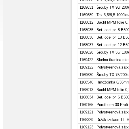
1169631
Šrouby TX 90/ 200
1169689
Tex 3,5/9,5 1000ks
1168012
Bachl MPM folie 
1168035
Bet. ocel pr. 8 B5
1168036
Bet. ocel pr. 10 B
1168037
Bet. ocel pr. 12 B
1169628
Šrouby TX 55/ 100
1169422
Skelna tkanina role
1169122
Polystyrenová zátk
1169630
Šrouby TX 75/200k
1168546
Hmoždinka 6/35mm
1168013
Bachl MPM folie 
1168034
Bet. ocel pr. 6 B5
1169165
Porotherm 30 Profi
1169121
Polystyrenová zátk
1168329
Držák izolace TIT 
1169123
Polystyrenová zát