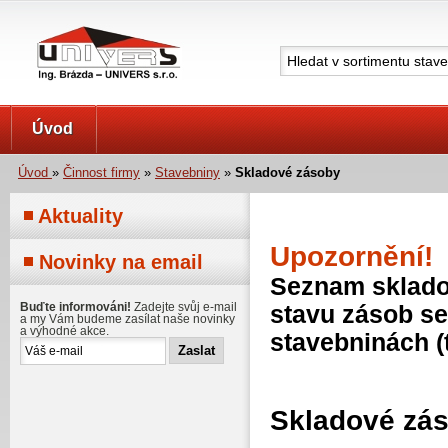
UNIVERS s.r.o.
Úvod
Úvod
»
Činnost firmy
»
Stavebniny
»
Skladové zásoby
Aktuality
Upozornění!
Novinky na email
Seznam skladov
Buďte informováni!
Zadejte svůj e-mail
stavu zásob se
a my Vám budeme zasílat naše novinky
a výhodné akce.
stavebninách (
Skladové zá