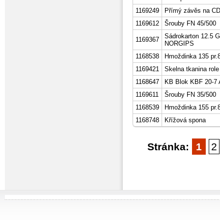
1169249
Přímý závěs na C
1169612
Šrouby FN 45/500
Sádrokarton 12.5 G
1169367
NORGIPS
1168538
Hmoždinka 135 pr.8
1169421
Skelna tkanina role
1168647
KB Blok KBF 20-7 A
1169611
Šrouby FN 35/500
1168539
Hmoždinka 155 pr.8
1168748
Křížová spona
Stránka:
1
2