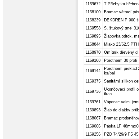
1169672
T Příchytka hřebe
1168100
Bramac větrací pá
1168239
DEKDREN P 900 š.1
1169558
S. štukový tmel 31
1169895
Žlabovka odtok. m
1168844
Miako 23/62,5 PTH
1168970
Omítník dřevěný dl
1169168
Porotherm 30 profi
Porotherm překlad
1169144
ks/bal
1169375
Sanitární silikon ce
Ukončovací profil
1169736
tkan
1169761
Vápenec velmi jemn
1169893
Žlab do dlažby prů
1168067
Bramac protisněhov
1169006
Páska LP 48mmx66
1169256
PZD 74/29/9 P5 45