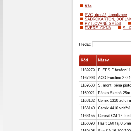
Vše
PVC, drenáž, kanalizace
SÁDROKARTON, DOPLŇ
PYTLOVANÉ SMĚSI
DVEŘE, OKNA
SLU
Hledat:
Kód
Název
1169279
P. EPS F fasádní 
1167993
ACO Euroline 2.0 
1169533
S. mont. pěna pis
1169021
Páska Skelná 25m
1168132
Cemix 1310 zdící 
1168140
Cemix 4410 vnitřní 
1168155
Ceresit CM 17 flexib
1168393
Hasit 160 faj.0,5mm
1169408
Site KA 16 100/10