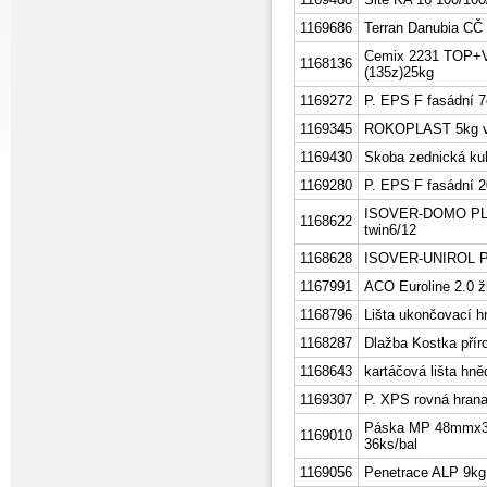
1169686
Terran Danubia CČ 
Cemix 2231 TOP+V
1168136
(135z)25kg
1169272
P. EPS F fasádní 
1169345
ROKOPLAST 5kg vyr
1169430
Skoba zednická ku
1169280
P. EPS F fasádní 
ISOVER-DOMO PLUS
1168622
twin6/12
1168628
ISOVER-UNIROL PR
1167991
ACO Euroline 2.0 žl
1168796
Lišta ukončovací 
1168287
Dlažba Kostka přír
1168643
kartáčová lišta h
1169307
P. XPS rovná hra
Páska MP 48mmx3
1169010
36ks/bal
1169056
Penetrace ALP 9kg