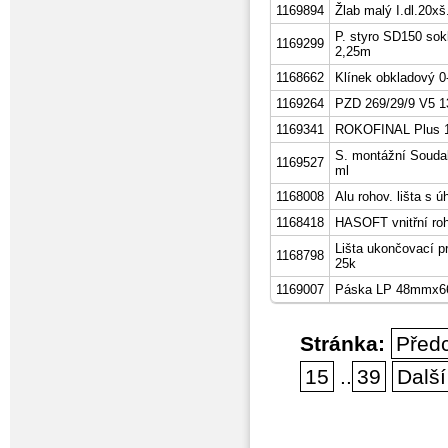
1169894
Žlab malý I.dl.20x
P. styro SD150 so
1169299
2,25m
1168662
Klínek obkladový 
1169264
PZD 269/29/9 V5 1
1169341
ROKOFINAL Plus 1
S. montážní Souda
1169527
ml
1168008
Alu rohov. lišta s 
1168418
HASOFT vnitřní 
Lišta ukončovací p
1168798
25k
1169007
Páska LP 48mmx66m
Stránka:
Před
15
..
39
Další