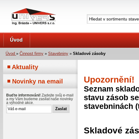
UNIVERS s.r.o.
Úvod
Úvod
»
Činnost firmy
»
Stavebniny
»
Skladové zásoby
Aktuality
Upozornění!
Novinky na email
Seznam skladov
Buďte informováni!
Zadejte svůj e-mail
stavu zásob se
a my Vám budeme zasílat naše novinky
a výhodné akce.
stavebninách (
Skladové zá