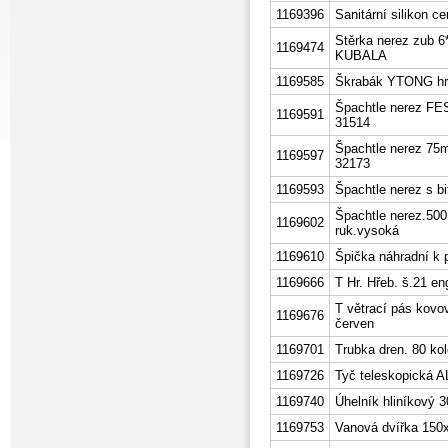
1169396
Sanitární silikon c
Stěrka nerez zub 
1169474
KUBALA
1169585
Škrabák YTONG h
Špachtle nerez F
1169591
31514
Špachtle nerez 75
1169597
32173
1169593
Špachtle nerez s 
Špachtle nerez.50
1169602
ruk.vysoká
1169610
Špička náhradní k 
1169666
T Hr. Hřeb. š.21 e
T větrací pás kovo
1169676
červen
1169701
Trubka dren. 80 kol
1169726
Tyč teleskopická 
1169740
Úhelník hliníkov
1169753
Vanová dvířka 150