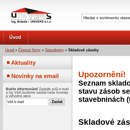
UNIVERS s.r.o.
Úvod
Úvod
»
Činnost firmy
»
Stavebniny
»
Skladové zásoby
Aktuality
Upozornění!
Novinky na email
Seznam skladov
Buďte informováni!
Zadejte svůj e-mail
stavu zásob se
a my Vám budeme zasílat naše novinky
a výhodné akce.
stavebninách (
Skladové zá