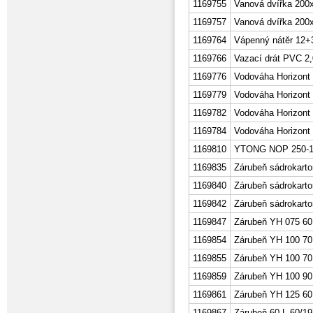
1169755
Vanová dvířka 200
1169757
Vanová dvířka 200
1169764
Vápenný nátěr 12
1169766
Vazací drát PVC 
1169776
Vodováha Horizont 
1169779
Vodováha Horizont 
1169782
Vodováha Horizont
1169784
Vodováha Horizont
1169810
YTONG NOP 250-1
1169835
Zárubeň sádrokarto
1169840
Zárubeň sádrokarto
1169842
Zárubeň sádrokarto
1169847
Zárubeň YH 075 60
1169854
Zárubeň YH 100 70
1169855
Zárubeň YH 100 70
1169859
Zárubeň YH 100 90
1169861
Zárubeň YH 125 60
1169867
Zárubeň 60 L 60/19