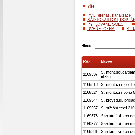
Vše
PVC, drenáž, kanalizace
SÁDROKARTON, DOPLŇ
PYTLOVANÉ SMĚSI
DVEŘE, OKNA
SLU
Hledat:
Kód
Název
S. mont.soudafoa
1169537
nízko
1169518
S. montážní lepidl
1169524
S. montážní pěna 
1169544
S. provzduš. přísa
1169557
S. střešní tmel 310
1169373
Sanitární silikon 
1169377
Sanitární silikon c
1169381
Sanitární silikon ce