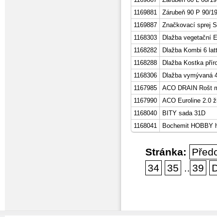
1169881
Zárubeň 90 P 90/19
1169887
Značkovací sprej 
1168303
Dlažba vegetační 
1168282
Dlažba Kombi 6 lat
1168288
Dlažba Kostka přír
1168306
Dlažba vymývaná 4
1167985
ACO DRAIN Rošt mů
1167990
ACO Euroline 2.0 žl
1168040
BITY sada 31D
1168041
Bochemit HOBBY hn
Stránka:
Před
34
35
..
39
D