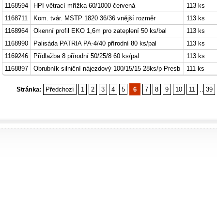
1168594
HPI větrací mřížka 60/1000 červená
113 ks
1168711
Kom. tvár. MSTP 1820 36/36 vnější rozměr
113 ks
1168964
Okenní profil EKO 1,6m pro zateplení 50 ks/bal
113 ks
1168990
Palisáda PATRIA PA-4/40 přírodní 80 ks/pal
113 ks
1169246
Přídlažba 8 přírodní 50/25/8 60 ks/pal
113 ks
1168897
Obrubník silniční nájezdový 100/15/15 28ks/p Presb
111 ks
Stránka:
Předchozí
1
2
3
4
5
6
7
8
9
10
11
..
39