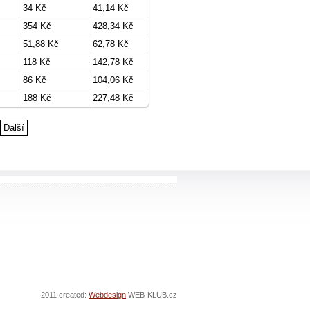
34 Kč
41,14 Kč
354 Kč
428,34 Kč
51,88 Kč
62,78 Kč
118 Kč
142,78 Kč
86 Kč
104,06 Kč
188 Kč
227,48 Kč
Další
2011 created:
Webdesign
WEB-KLUB.cz