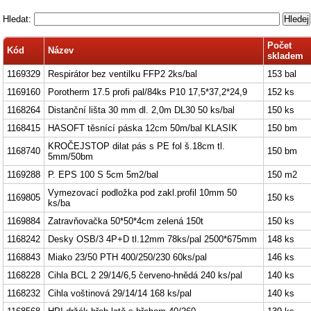
Hledat:
Počet
Kód
Název
skladem
1169329
Respirátor bez ventilku FFP2 2ks/bal
153 bal
1169160
Porotherm 17.5 profi pal/84ks P10 17,5*37,2*24,9
152 ks
1168264
Distanční lišta 30 mm dl. 2,0m DL30 50 ks/bal
150 ks
1168415
HASOFT těsnící páska 12cm 50m/bal KLASIK
150 bm
KROČEJSTOP dilat pás s PE fol š.18cm tl.
1168740
150 bm
5mm/50bm
1169288
P. EPS 100 S 5cm 5m2/bal
150 m2
Vymezovací podložka pod zakl.profil 10mm 50
1169805
150 ks
ks/ba
1169884
Zatravňovačka 50*50*4cm zelená 150t
150 ks
1168242
Desky OSB/3 4P+D tl.12mm 78ks/pal 2500*675mm
148 ks
1168843
Miako 23/50 PTH 400/250/230 60ks/pal
146 ks
1168228
Cihla BCL 2 29/14/6,5 červeno-hnědá 240 ks/pal
140 ks
1168232
Cihla voštinová 29/14/14 168 ks/pal
140 ks