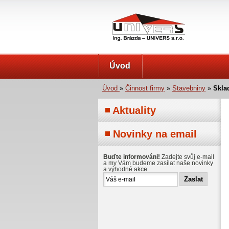
UNIVERS s.r.o.
Úvod
Úvod
»
Činnost firmy
»
Stavebniny
»
Skla
Aktuality
Novinky na email
Buďte informováni!
Zadejte svůj e-mail
a my Vám budeme zasílat naše novinky
a výhodné akce.