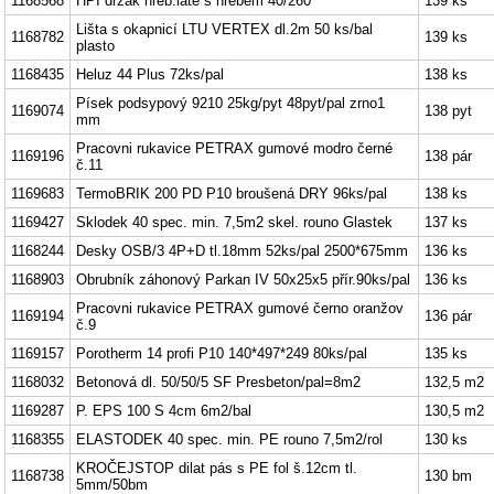
1168568
HPI držák hřeb.latě s hřebem 40/260
139 ks
Lišta s okapnicí LTU VERTEX dl.2m 50 ks/bal
1168782
139 ks
plasto
1168435
Heluz 44 Plus 72ks/pal
138 ks
Písek podsypový 9210 25kg/pyt 48pyt/pal zrno1
1169074
138 pyt
mm
Pracovni rukavice PETRAX gumové modro černé
1169196
138 pár
č.11
1169683
TermoBRIK 200 PD P10 broušená DRY 96ks/pal
138 ks
1169427
Sklodek 40 spec. min. 7,5m2 skel. rouno Glastek
137 ks
1168244
Desky OSB/3 4P+D tl.18mm 52ks/pal 2500*675mm
136 ks
1168903
Obrubník záhonový Parkan IV 50x25x5 přír.90ks/pal
136 ks
Pracovni rukavice PETRAX gumové černo oranžov
1169194
136 pár
č.9
1169157
Porotherm 14 profi P10 140*497*249 80ks/pal
135 ks
1168032
Betonová dl. 50/50/5 SF Presbeton/pal=8m2
132,5 m2
1169287
P. EPS 100 S 4cm 6m2/bal
130,5 m2
1168355
ELASTODEK 40 spec. min. PE rouno 7,5m2/rol
130 ks
KROČEJSTOP dilat pás s PE fol š.12cm tl.
1168738
130 bm
5mm/50bm