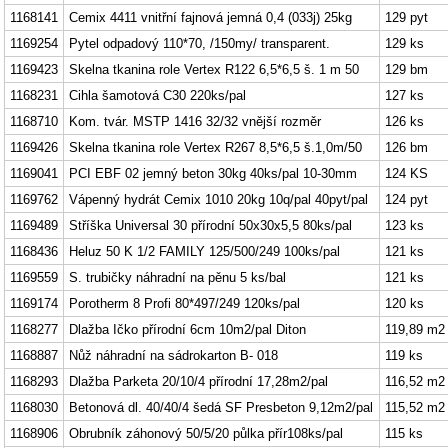
1168141
Cemix 4411 vnitřní fajnová jemná 0,4 (033j) 25kg
129 pyt
1169254
Pytel odpadový 110*70, /150my/ transparent.
129 ks
1169423
Skelna tkanina role Vertex R122 6,5*6,5 š. 1 m 50
129 bm
1168231
Cihla šamotová C30 220ks/pal
127 ks
1168710
Kom. tvár. MSTP 1416 32/32 vnější rozměr
126 ks
1169426
Skelna tkanina role Vertex R267 8,5*6,5 š.1,0m/50
126 bm
1169041
PCI EBF 02 jemný beton 30kg 40ks/pal 10-30mm
124 KS
1169762
Vápenný hydrát Cemix 1010 20kg 10q/pal 40pyt/pal
124 pyt
1169489
Stříška Universal 30 přírodní 50x30x5,5 80ks/pal
123 ks
1168436
Heluz 50 K 1/2 FAMILY 125/500/249 100ks/pal
121 ks
1169559
S. trubičky náhradní na pěnu 5 ks/bal
121 ks
1169174
Porotherm 8 Profi 80*497/249 120ks/pal
120 ks
1168277
Dlažba Ičko přírodní 6cm 10m2/pal Diton
119,89 m2
1168887
Nůž náhradní na sádrokarton B- 018
119 ks
1168293
Dlažba Parketa 20/10/4 přírodní 17,28m2/pal
116,52 m2
1168030
Betonová dl. 40/40/4 šedá SF Presbeton 9,12m2/pal
115,52 m2
1168906
Obrubník záhonový 50/5/20 půlka přír108ks/pal
115 ks