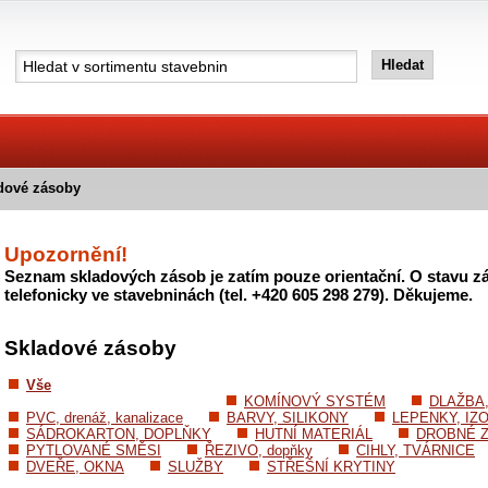
dové zásoby
Upozornění!
Seznam skladových zásob je zatím pouze orientační. O stavu zá
telefonicky ve stavebninách (tel. +420 605 298 279). Děkujeme.
Skladové zásoby
Vše
KOMÍNOVÝ SYSTÉM
DLAŽBA
PVC, drenáž, kanalizace
BARVY, SILIKONY
LEPENKY, IZ
SÁDROKARTON, DOPLŇKY
HUTNÍ MATERIÁL
DROBNÉ Z
PYTLOVANÉ SMĚSI
ŘEZIVO, dopňky
CIHLY, TVÁRNICE
DVEŘE, OKNA
SLUŽBY
STŘEŠNÍ KRYTINY