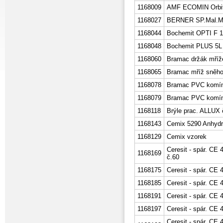
1168009
AMF ECOMIN Orbit
1168027
BERNER SP.Mal.M
1168044
Bochemit OPTI F 1
1168048
Bochemit PLUS 5L
1168060
Bramac držák mříž
1168065
Bramac mříž sněh
1168078
Bramac PVC komíne
1168079
Bramac PVC komíne
1168118
Brýle prac. ALLUX 
1168143
Cemix 5290 Anhydri
1168129
Cemix vzorek
Ceresit - spár. C
1168169
č.60
1168175
Ceresit - spár. CE
1168185
Ceresit - spár. CE
1168191
Ceresit - spár. CE 
1168197
Ceresit - spár. CE
Ceresit - spár. CE 