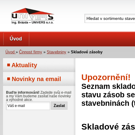
UNIVERS s.r.o.
Úvod
Úvod
»
Činnost firmy
»
Stavebniny
»
Skladové zásoby
Aktuality
Upozornění!
Novinky na email
Seznam skladov
Buďte informováni!
Zadejte svůj e-mail
stavu zásob se
a my Vám budeme zasílat naše novinky
a výhodné akce.
stavebninách (
Skladové zá