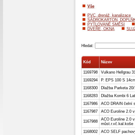
Vše
PVC, drenáž, kanalizace
SÁDROKARTON, DOPLŇ
PYTLOVANÉ SMĚSI
DVEŘE, OKNA
SLU
Hledat:
Kód
Název
1169798
Vulkano Hellgrau 3
1169294
P. EPS 100 S 14cm
1168300
Dlažba Parketa 20/
1168283
Dlažba Kombi 6 Lat
1167986
ACO DRAIN čelní s
1167987
ACO Euroline 2.0 vp
ACO Euroline 2.0 
1167988
můst.r.vč.kal.koše
1168002
ACO SELF pachový 