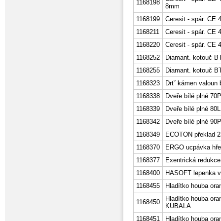
1168198
8mm
1168199
Ceresit - spár. CE
1168211
Ceresit - spár. CE 
1168220
Ceresit - spár. CE 4
1168252
Diamant. kotouč BT
1168255
Diamant. kotouč B
1168323
Drtˇ kámen valoun 
1168338
Dveře bílé plné 70
1168339
Dveře bílé plné 80L
1168342
Dveře bílé plné 90
1168349
ECOTON překlad 2
1168370
ERGO ucpávka hře
1168377
Exentrická redukce
1168400
HASOFT lepenka v 
1168455
Hladítko houba or
Hladítko houba ora
1168450
KUBALA
1168451
Hladítko houba ora