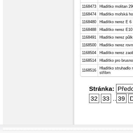
1168473
Hladítko molitan 
1168474
Hladítko mořská 
1168480
Hladítko nerez E 6
1168488
Hladítko nerez E10
1168491
Hladítko nerez pů
1168500
Hladítko nerez ro
1168504
Hladítko nerez z
1168514
Hladítko pro brusn
Hladítko struhadl
1168516
stříbrn
Stránka:
Před
32
33
..
39
D