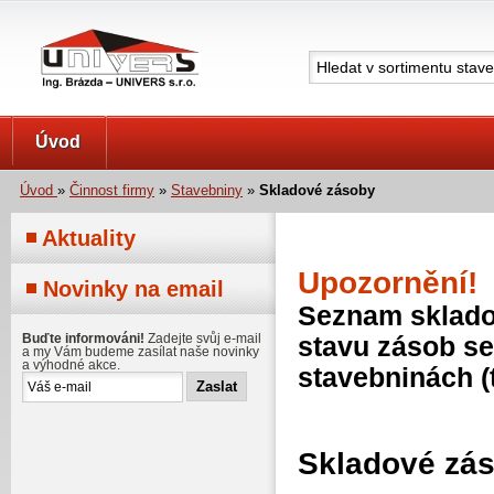
UNIVERS s.r.o.
Úvod
Úvod
»
Činnost firmy
»
Stavebniny
»
Skladové zásoby
Aktuality
Upozornění!
Novinky na email
Seznam skladov
Buďte informováni!
Zadejte svůj e-mail
stavu zásob se
a my Vám budeme zasílat naše novinky
a výhodné akce.
stavebninách (
Skladové zá