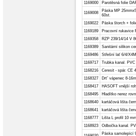
1169000
Parotěsná folie DA
Páska MP 25mmx50
1169008
60st.
1169022
Páska štorch + fol
1169189
Pracovní rukavice 
1169358
RZP 239/14/14 V 8
1169389
Sanitární silikon c
1169486
Střešní lať 6/4/X4M
1169717
Trubka kanal. PVC
1168216
Ceresit - spár. C
1168327
Drtˇ vápenec 8-16
1168417
HASOFT vnější ro
1168495
Hladítko nerez rov
1168640
kartáčová lišta če
1168641
kartáčová lišta č
1168777
Lišta L profil 10 
1168923
Odbočka kanal. PVC
Páska samolepící
1169020