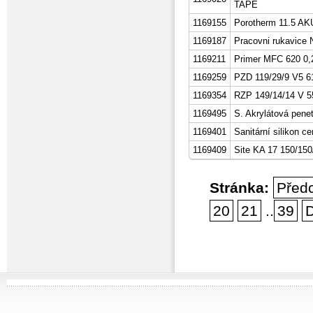
TAPE
1169155
Porotherm 11.5 AKU
1169187
Pracovni rukavice
1169211
Primer MFC 620 0,2
1169259
PZD 119/29/9 V5 6
1169354
RZP 149/14/14 V 55
1169495
S. Akrylátová penet
1169401
Sanitární silikon ce
1169409
Site KA 17 150/15
Stránka:
Před
20
21
..
39
D