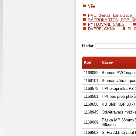
Vše
PVC, drenáž, kanalizace
SÁDROKARTON, DOPLŇ
PYTLOVANÉ SMĚSI
DVEŘE, OKNA
SLU
Hledat:
Kód
Název
1168082
Bramac PVC napoje
1168101
Bramac větrací pá
1168575
HPI okapnička PZ
1168581
HPI pás proti ptá
1168650
KB Blok KBF 30 -7 
1168945
Odvětrávací mřížka
Páska MP 38mmx3
1169009
48ks/bal
1169502
S. Fix ALL Crystal 