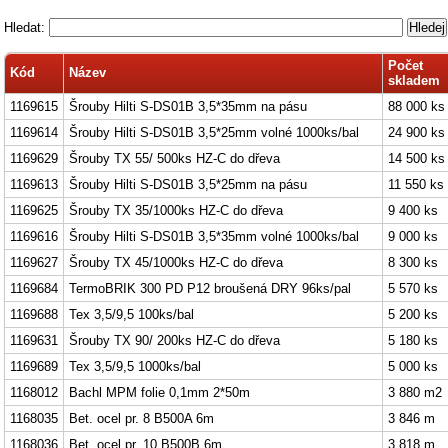
Hledat:
Počet
Kód
Název
skladem
1169615
Šrouby Hilti S-DS01B 3,5*35mm na pásu
88 000 ks
1169614
Šrouby Hilti S-DS01B 3,5*25mm volné 1000ks/bal
24 900 ks
1169629
Šrouby TX 55/ 500ks HZ-C do dřeva
14 500 ks
1169613
Šrouby Hilti S-DS01B 3,5*25mm na pásu
11 550 ks
1169625
Šrouby TX 35/1000ks HZ-C do dřeva
9 400 ks
1169616
Šrouby Hilti S-DS01B 3,5*35mm volné 1000ks/bal
9 000 ks
1169627
Šrouby TX 45/1000ks HZ-C do dřeva
8 300 ks
1169684
TermoBRIK 300 PD P12 broušená DRY 96ks/pal
5 570 ks
1169688
Tex 3,5/9,5 100ks/bal
5 200 ks
1169631
Šrouby TX 90/ 200ks HZ-C do dřeva
5 180 ks
1169689
Tex 3,5/9,5 1000ks/bal
5 000 ks
1168012
Bachl MPM folie 0,1mm 2*50m
3 880 m2
1168035
Bet. ocel pr. 8 B500A 6m
3 846 m
1168036
Bet. ocel pr. 10 B500B 6m
3 818 m