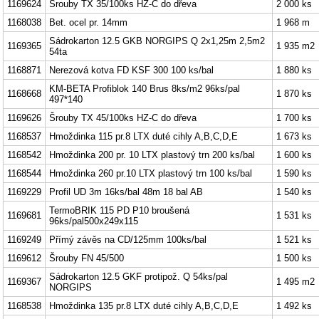
1169624
Šrouby TX 35/100ks HZ-C do dřeva
2 000 ks
1168038
Bet. ocel pr. 14mm
1 968 m
Sádrokarton 12.5 GKB NORGIPS Q 2x1,25m 2,5m2
1169365
1 935 m2
54ta
1168871
Nerezová kotva FD KSF 300 100 ks/bal
1 880 ks
KM-BETA Profiblok 140 Brus 8ks/m2 96ks/pal
1168668
1 870 ks
497*140
1169626
Šrouby TX 45/100ks HZ-C do dřeva
1 700 ks
1168537
Hmoždinka 115 pr.8 LTX duté cihly A,B,C,D,E
1 673 ks
1168542
Hmoždinka 200 pr. 10 LTX plastový trn 200 ks/bal
1 600 ks
1168544
Hmoždinka 260 pr.10 LTX plastový trn 100 ks/bal
1 590 ks
1169229
Profil UD 3m 16ks/bal 48m 18 bal AB
1 540 ks
TermoBRIK 115 PD P10 broušená
1169681
1 531 ks
96ks/pal500x249x115
1169249
Přímý závěs na CD/125mm 100ks/bal
1 521 ks
1169612
Šrouby FN 45/500
1 500 ks
Sádrokarton 12.5 GKF protipož. Q 54ks/pal
1169367
1 495 m2
NORGIPS
1168538
Hmoždinka 135 pr.8 LTX duté cihly A,B,C,D,E
1 492 ks