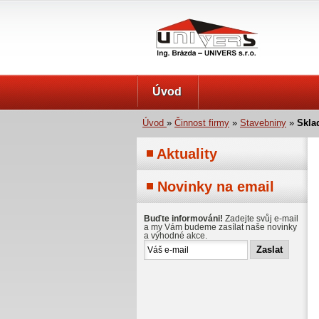
UNIVERS s.r.o.
Úvod
Úvod
»
Činnost firmy
»
Stavebniny
»
Skla
Aktuality
Novinky na email
Buďte informováni!
Zadejte svůj e-mail
a my Vám budeme zasílat naše novinky
a výhodné akce.