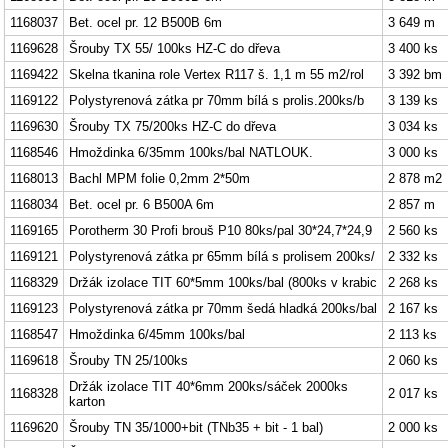
1168037
Bet. ocel pr. 12 B500B 6m
3 649 m
1169628
Šrouby TX 55/ 100ks HZ-C do dřeva
3 400 ks
1169422
Skelna tkanina role Vertex R117 š. 1,1 m 55 m2/rol
3 392 bm
1169122
Polystyrenová zátka pr 70mm bílá s prolis.200ks/b
3 139 ks
1169630
Šrouby TX 75/200ks HZ-C do dřeva
3 034 ks
1168546
Hmoždinka 6/35mm 100ks/bal NATLOUK.
3 000 ks
1168013
Bachl MPM folie 0,2mm 2*50m
2 878 m2
1168034
Bet. ocel pr. 6 B500A 6m
2 857 m
1169165
Porotherm 30 Profi brouš P10 80ks/pal 30*24,7*24,9
2 560 ks
1169121
Polystyrenová zátka pr 65mm bílá s prolisem 200ks/
2 332 ks
1168329
Držák izolace TIT 60*5mm 100ks/bal (800ks v krabic
2 268 ks
1169123
Polystyrenová zátka pr 70mm šedá hladká 200ks/bal
2 167 ks
1168547
Hmoždinka 6/45mm 100ks/bal
2 113 ks
1169618
Šrouby TN 25/100ks
2 060 ks
Držák izolace TIT 40*6mm 200ks/sáček 2000ks
1168328
2 017 ks
karton
1169620
Šrouby TN 35/1000+bit (TNb35 + bit - 1 bal)
2 000 ks