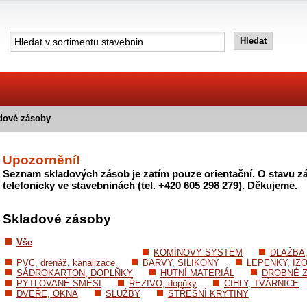
dové zásoby
Upozornění!
Seznam skladových zásob je zatím pouze orientační. O stavu zá
telefonicky ve stavebninách (tel. +420 605 298 279). Děkujeme.
Skladové zásoby
Vše
KOMÍNOVÝ SYSTÉM
DLAŽBA
PVC, drenáž, kanalizace
BARVY, SILIKONY
LEPENKY, IZ
SÁDROKARTON, DOPLŇKY
HUTNÍ MATERIÁL
DROBNÉ Z
PYTLOVANÉ SMĚSI
ŘEZIVO, dopňky
CIHLY, TVÁRNICE
DVEŘE, OKNA
SLUŽBY
STŘEŠNÍ KRYTINY