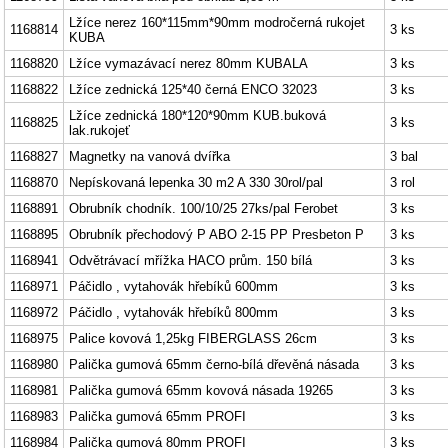
Lžíce nerez 160*115mm*90mm modročerná rukojet
1168814
3 ks
KUBA
1168820
Lžíce vymazávací nerez 80mm KUBALA
3 ks
1168822
Lžíce zednická 125*40 černá ENCO 32023
3 ks
Lžíce zednická 180*120*90mm KUB.buková
1168825
3 ks
lak.rukojeť
1168827
Magnetky na vanová dvířka
3 bal
1168870
Nepískovaná lepenka 30 m2 A 330 30rol/pal
3 rol
1168891
Obrubník chodník. 100/10/25 27ks/pal Ferobet
3 ks
1168895
Obrubník přechodový P ABO 2-15 PP Presbeton P
3 ks
1168941
Odvětrávací mřížka HACO prům. 150 bílá
3 ks
1168971
Páčidlo , vytahovák hřebíků 600mm
3 ks
1168972
Páčidlo , vytahovák hřebíků 800mm
3 ks
1168975
Palice kovová 1,25kg FIBERGLASS 26cm
3 ks
1168980
Palička gumová 65mm černo-bílá dřevěná násada
3 ks
1168981
Palička gumová 65mm kovová násada 19265
3 ks
1168983
Palička gumová 65mm PROFI
3 ks
1168984
Palička gumová 80mm PROFI
3 ks