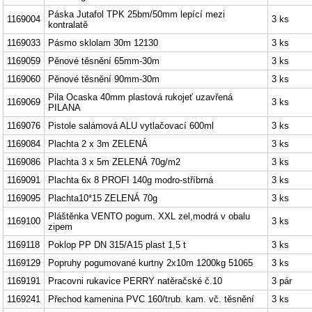
Páska Jutafol TPK 25bm/50mm lepící mezi
1169004
3 ks
kontralatě
1169033
Pásmo sklolam 30m 12130
3 ks
1169059
Pěnové těsnění 65mm-30m
3 ks
1169060
Pěnové těsnění 90mm-30m
3 ks
Pila Ocaska 40mm plastová rukojeť uzavřená
1169069
3 ks
PILANA
1169076
Pistole salámová ALU vytlačovací 600ml
3 ks
1169084
Plachta 2 x 3m ZELENÁ
3 ks
1169086
Plachta 3 x 5m ZELENÁ 70g/m2
3 ks
1169091
Plachta 6x 8 PROFI 140g modro-stříbrná
3 ks
1169095
Plachta10*15 ZELENÁ 70g
3 ks
Pláštěnka VENTO pogum. XXL zel,modrá v obalu
1169100
3 ks
zipem
1169118
Poklop PP DN 315/A15 plast 1,5 t
3 ks
1169129
Popruhy pogumované kurtny 2x10m 1200kg 51065
3 ks
1169191
Pracovni rukavice PERRY natěračské č.10
3 pár
1169241
Přechod kamenina PVC 160/trub. kam. vč. těsnění
3 ks