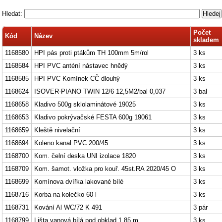
Hledat:
Počet
Kód
Název
skladem
1168580
HPI pás proti ptákům TH 100mm 5m/rol
3 ks
1168584
HPI PVC anténí nástavec hnědý
3 ks
1168585
HPI PVC Komínek CČ dlouhý
3 ks
1168624
ISOVER-PIANO TWIN 12/6 12,5M2/bal 0,037
3 bal
1168658
Kladivo 500g sklolaminátové 19025
3 ks
1168653
Kladivo pokrývačské FESTA 600g 19061
3 ks
1168659
Kleště nivelační
3 ks
1168694
Koleno kanal PVC 200/45
3 ks
1168700
Kom. čelní deska UNI izolace 1820
3 ks
1168709
Kom. šamot. vložka pro kouř. 45st.RA 2020/45 O
3 ks
1168699
Komínova dvířka lakované bílé
3 ks
1168716
Korba na kolečko 60 l
3 ks
1168731
Kování Al WC/72 K 491
3 pár
1168799
Lišta vanová bílá pod obklad 1,85 m
3 ks