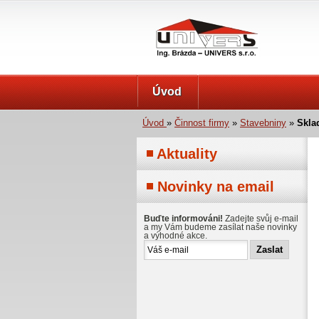
UNIVERS s.r.o.
Úvod
Úvod
»
Činnost firmy
»
Stavebniny
»
Skla
Aktuality
Novinky na email
Buďte informováni!
Zadejte svůj e-mail
a my Vám budeme zasílat naše novinky
a výhodné akce.