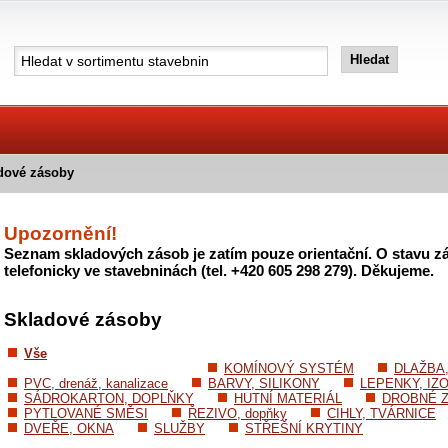
dové zásoby
Upozornění!
Seznam skladových zásob je zatím pouze orientační. O stavu zá
telefonicky ve stavebninách (tel. +420 605 298 279). Děkujeme.
Skladové zásoby
Vše
KOMÍNOVÝ SYSTÉM
DLAŽBA
PVC, drenáž, kanalizace
BARVY, SILIKONY
LEPENKY, IZ
SÁDROKARTON, DOPLŇKY
HUTNÍ MATERIÁL
DROBNÉ Z
PYTLOVANÉ SMĚSI
ŘEZIVO, dopňky
CIHLY, TVÁRNICE
DVEŘE, OKNA
SLUŽBY
STŘEŠNÍ KRYTINY