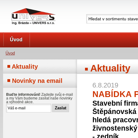
UNIVERS s.r.o.
Úvod
Úvod
Aktuality
Aktuality
Novinky na email
6.8.2019
NABÍDKA 
Buďte informováni!
Zadejte svůj e-mail
a my Vám budeme zasílat naše novinky
Stavební firm
a výhodné akce.
Štěpánovská
hledá pracov
živnostenský 
- zedník