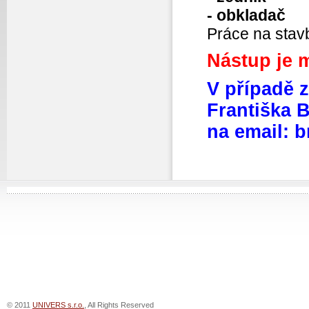
- obkladač
Práce na stavb
Nástup je 
V případě z
Františka B
na email: 
© 2011
UNIVERS s.r.o.
, All Rights Reserved